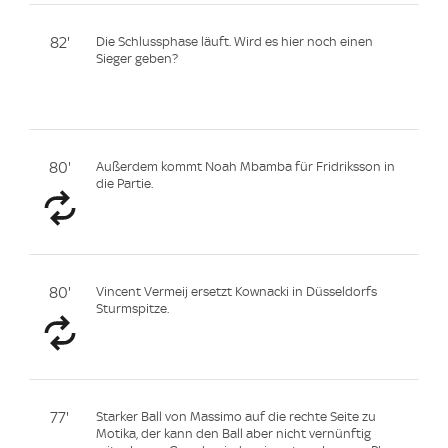
82'
Die Schlussphase läuft. Wird es hier noch einen
Sieger geben?
80'
Außerdem kommt Noah Mbamba für Fridriksson in
die Partie.
80'
Vincent Vermeij ersetzt Kownacki in Düsseldorfs
Sturmspitze.
77'
Starker Ball von Massimo auf die rechte Seite zu
Motika, der kann den Ball aber nicht vernünftig