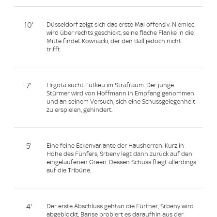
10'
Düsseldorf zeigt sich das erste Mal offensiv. Niemiec
wird über rechts geschickt, seine flache Flanke in die
Mitte findet Kownacki, der den Ball jedoch nicht
trifft.
7'
Hrgota sucht Futkeu im Strafraum. Der junge
Stürmer wird von Hoffmann in Empfang genommen
und an seinem Versuch, sich eine Schussgelegenheit
zu erspielen, gehindert.
5'
Eine feine Eckenvariante der Hausherren. Kurz in
Höhe des Fünfers, Srbeny legt dann zurück auf den
eingelaufenen Green. Dessen Schuss fliegt allerdings
auf die Tribüne.
4'
Der erste Abschluss gehtan die Fürther, Srbeny wird
abgeblockt, Banse probiert es daraufhin aus der