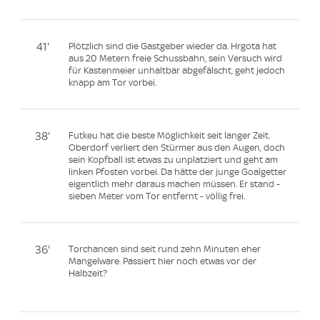
41'
Plötzlich sind die Gastgeber wieder da. Hrgota hat
aus 20 Metern freie Schussbahn, sein Versuch wird
für Kastenmeier unhaltbar abgefälscht, geht jedoch
knapp am Tor vorbei.
38'
Futkeu hat die beste Möglichkeit seit langer Zeit.
Oberdorf verliert den Stürmer aus den Augen, doch
sein Kopfball ist etwas zu unplatziert und geht am
linken Pfosten vorbei. Da hätte der junge Goalgetter
eigentlich mehr daraus machen müssen. Er stand -
sieben Meter vom Tor entfernt - völlig frei.
36'
Torchancen sind seit rund zehn Minuten eher
Mangelware. Passiert hier noch etwas vor der
Halbzeit?