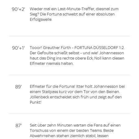
90'+2'
Wieder mal ein Last-Minute-Treffer, diesmal zum
Sieg? Die Fortuna schwebt auf einer absoluten
Erfolgswelle.
90'+1'
Tooor! Greuther Fürth - FORTUNA DÜSSELDORF 1:2.
Der Gefoulte schießt selbst - und wie! Johannesson
haut das Ding ins rechte obere Eck, Noll kann diesen
Elfmeter niemals halten.
89'
Elfmeter für die Fortuna! Itter holt Johannesson bei
einem Steilpass kurz vor dem Tor von den Beinen.
Jöllenbeck entscheidet sich früh und zeigt auf den
Punkt!
87'
Seit über zehn Minuten warten die Fans auf einen
Torschuss von einem der beiden Teams. Beide
Abwehrreihen stehen ziemlich stabil, lassen