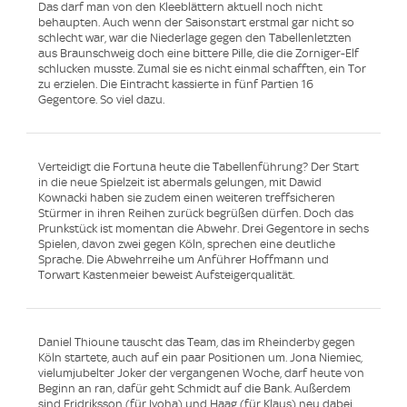
Das darf man von den Kleeblättern aktuell noch nicht
behaupten. Auch wenn der Saisonstart erstmal gar nicht so
schlecht war, war die Niederlage gegen den Tabellenletzten
aus Braunschweig doch eine bittere Pille, die die Zorniger-Elf
schlucken musste. Zumal sie es nicht einmal schafften, ein Tor
zu erzielen. Die Eintracht kassierte in fünf Partien 16
Gegentore. So viel dazu.
Verteidigt die Fortuna heute die Tabellenführung? Der Start
in die neue Spielzeit ist abermals gelungen, mit Dawid
Kownacki haben sie zudem einen weiteren treffsicheren
Stürmer in ihren Reihen zurück begrüßen dürfen. Doch das
Prunkstück ist momentan die Abwehr. Drei Gegentore in sechs
Spielen, davon zwei gegen Köln, sprechen eine deutliche
Sprache. Die Abwehrreihe um Anführer Hoffmann und
Torwart Kastenmeier beweist Aufsteigerqualität.
Daniel Thioune tauscht das Team, das im Rheinderby gegen
Köln startete, auch auf ein paar Positionen um. Jona Niemiec,
vielumjubelter Joker der vergangenen Woche, darf heute von
Beginn an ran, dafür geht Schmidt auf die Bank. Außerdem
sind Fridriksson (für Iyoha) und Haag (für Klaus) neu dabei.