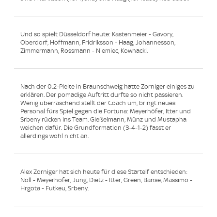
Und so spielt Düsseldorf heute: Kastenmeier - Gavory,
Oberdorf, Hoffmann, Fridriksson - Haag, Johannesson,
Zimmermann, Rossmann - Niemiec, Kownacki.
Nach der 0:2-Pleite in Braunschweig hatte Zorniger einiges zu
erklären. Der pomadige Auftritt durfte so nicht passieren.
Wenig überraschend stellt der Coach um, bringt neues
Personal fürs Spiel gegen die Fortuna: Meyerhöfer, Itter und
Srbeny rücken ins Team. Gießelmann, Münz und Mustapha
weichen dafür. Die Grundformation (3-4-1-2) fasst er
allerdings wohl nicht an.
Alex Zorniger hat sich heute für diese Startelf entschieden:
Noll - Meyerhöfer, Jung, Dietz - Itter, Green, Banse, Massimo -
Hrgota - Futkeu, Srbeny.