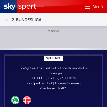
Menü
2. BUNDESLIGA
SpVgg Greuther Fürth - Fortuna Düsseldorf; 2. Bundesliga
S
SPIELENDE
P
I
SpVgg Greuther Fürth - Fortuna Düsseldorf. 2.
E
L
Bundesliga.
E
18:30, Uhr, Freitag, 27.09.2024.
N
D
Sportpark Ronhof | Thomas Sommer
E
Z
Zuschauer:
12.405.
u
s
c