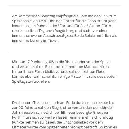
Am kommenden Sonntag empfängt die Fortuna den HSV zum
Spitzenspiel ab 13:30 Uhr, der Eintritt für die Fans ist übrigens
kostenlos - im Rahmen der "Fortuna für Alle"-Aktion. Fürth
reist am selben Tag nach Magdeburg und steht vor einer
immens schweren Auswärtsaufgabe. Beide Spiele natürlich wie
immer live bei uns im Ticker.
Mit nun 17 Punkten grüßen die Rheinländer von der Spitze
und warten auf die Resultate der anderen Mannschaften
hinter ihnen. Fürth bleibt vorerst auf dem achten Platz,
könnte aber wahrscheinlich einige Plätze im Laufe des siebten
Spieltags zurückfallen.
Das bessere Team setzt sich am Ende durch, musste aber bis
zur 90. Minute auf den Siegrtreffer warten, den der Isländer
Johannesson schließlich per Elfmeter besorgte. Greuther
Fürth muss sich vorwerfen lassen, einmal mehr sich unnötig
Punkte nehmen zu lassen, die Unachtsamkeit vor dem
Elfmeter wurde vom Spitzenreiter prompt bestraft. So kann es