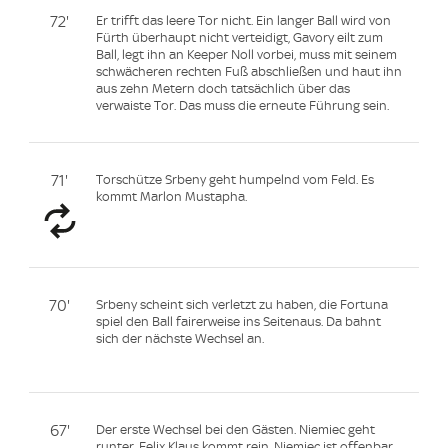
72'
Er trifft das leere Tor nicht. Ein langer Ball wird von
Fürth überhaupt nicht verteidigt, Gavory eilt zum
Ball, legt ihn an Keeper Noll vorbei, muss mit seinem
schwächeren rechten Fuß abschließen und haut ihn
aus zehn Metern doch tatsächlich über das
verwaiste Tor. Das muss die erneute Führung sein.
71'
Torschütze Srbeny geht humpelnd vom Feld. Es
kommt Marlon Mustapha.
70'
Srbeny scheint sich verletzt zu haben, die Fortuna
spiel den Ball fairerweise ins Seitenaus. Da bahnt
sich der nächste Wechsel an.
67'
Der erste Wechsel bei den Gästen. Niemiec geht
runter, Felix Klaus kommt rein. Niemiec ist offenbar