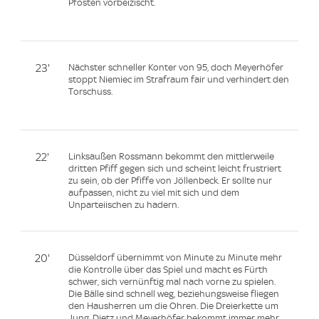
Pfosten vorbeizischt.
23'
Nächster schneller Konter von 95, doch Meyerhöfer
stoppt Niemiec im Strafraum fair und verhindert den
Torschuss.
22'
Linksaußen Rossmann bekommt den mittlerweile
dritten Pfiff gegen sich und scheint leicht frustriert
zu sein, ob der Pfiffe von Jöllenbeck. Er sollte nur
aufpassen, nicht zu viel mit sich und dem
Unparteiischen zu hadern.
20'
Düsseldorf übernimmt von Minute zu Minute mehr
die Kontrolle über das Spiel und macht es Fürth
schwer, sich vernünftig mal nach vorne zu spielen.
Die Bälle sind schnell weg, beziehungsweise fliegen
den Hausherren um die Ohren. Die Dreierkette um
Jung, Dietz und Meyerhöfer bekommt immer mehr