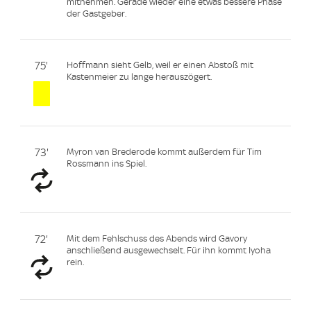
mitnehmen. Gerade wieder eine etwas bessere Phase
der Gastgeber.
75'
Hoffmann sieht Gelb, weil er einen Abstoß mit
Kastenmeier zu lange herauszögert.
73'
Myron van Brederode kommt außerdem für Tim
Rossmann ins Spiel.
72'
Mit dem Fehlschuss des Abends wird Gavory
anschließend ausgewechselt. Für ihn kommt Iyoha
rein.