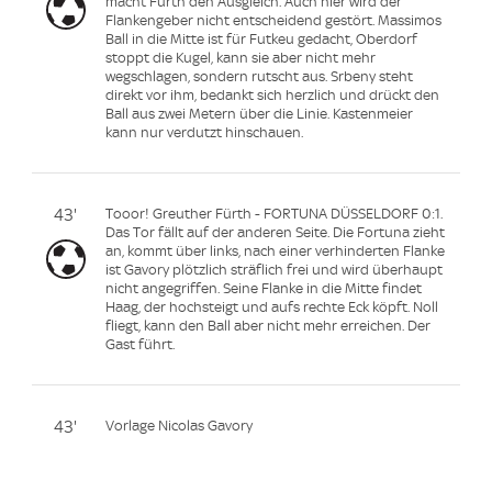
macht Fürth den Ausgleich. Auch hier wird der
Flankengeber nicht entscheidend gestört. Massimos
Ball in die Mitte ist für Futkeu gedacht, Oberdorf
stoppt die Kugel, kann sie aber nicht mehr
wegschlagen, sondern rutscht aus. Srbeny steht
direkt vor ihm, bedankt sich herzlich und drückt den
Ball aus zwei Metern über die Linie. Kastenmeier
kann nur verdutzt hinschauen.
43'
Tooor! Greuther Fürth - FORTUNA DÜSSELDORF 0:1.
Das Tor fällt auf der anderen Seite. Die Fortuna zieht
an, kommt über links, nach einer verhinderten Flanke
ist Gavory plötzlich sträflich frei und wird überhaupt
nicht angegriffen. Seine Flanke in die Mitte findet
Haag, der hochsteigt und aufs rechte Eck köpft. Noll
fliegt, kann den Ball aber nicht mehr erreichen. Der
Gast führt.
43'
Vorlage Nicolas Gavory