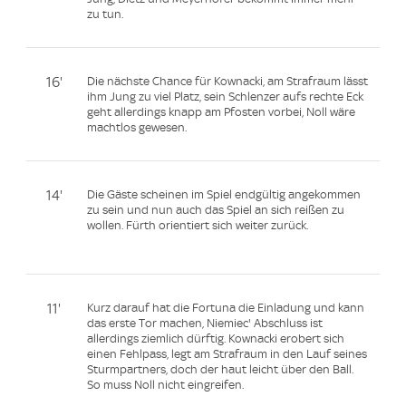
zu tun.
16'
Die nächste Chance für Kownacki, am Strafraum lässt
ihm Jung zu viel Platz, sein Schlenzer aufs rechte Eck
geht allerdings knapp am Pfosten vorbei, Noll wäre
machtlos gewesen.
14'
Die Gäste scheinen im Spiel endgültig angekommen
zu sein und nun auch das Spiel an sich reißen zu
wollen. Fürth orientiert sich weiter zurück.
11'
Kurz darauf hat die Fortuna die Einladung und kann
das erste Tor machen, Niemiec' Abschluss ist
allerdings ziemlich dürftig. Kownacki erobert sich
einen Fehlpass, legt am Strafraum in den Lauf seines
Sturmpartners, doch der haut leicht über den Ball.
So muss Noll nicht eingreifen.