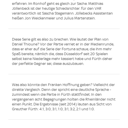
erfahren. Im Ronhof geht es gleich zur Sache. Matthias
Jöllenbeck ist der heutige Schiedsrichter. für den VAR
verantwortlich ist Sascha Stegemann. Jöllebecks Assistenten
heißen Jon Weickenmeier und Julius Martenstein.
Diese Serie gilt es also zu brechen. Wie lautet der Plan von
Daniel Thioune? Vor der Partie verriet er in der Medienrunde,
dass er eher auf die Serie der Fortuna schaue, die ihm mehr
Spaß bereite, nämlich die, dass Düsseldorf seit 20 Spielen
selbst keine Niederlage mehr kassiert habe und Fürth daher
der perfekte Gegner sei, diese auszubauen.
Was also könnte den Franken Hoffnung geben? Vielleicht der
direkte Vergleich. Denn der spricht eine deutliche Sprache -
zumindest wenn die Partie in Fürth stattfindet. In den
vergangenen acht Begegnungen holten die Rheinländer nicht
einen Punkt. Die Ergebnisse (seit 2014) lauten aus Sicht von
Greuther Fürth: 4:1, 3:0, 3:1, 1:0, 3:1, 3:2, 2:1 und 1:0.