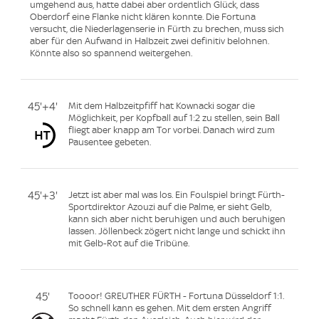
umgehend aus, hatte dabei aber ordentlich Glück, dass
Oberdorf eine Flanke nicht klären konnte. Die Fortuna
versucht, die Niederlagenserie in Fürth zu brechen, muss sich
aber für den Aufwand in Halbzeit zwei definitiv belohnen.
Könnte also so spannend weitergehen.
45'+4'
Mit dem Halbzeitpfiff hat Kownacki sogar die
Möglichkeit, per Kopfball auf 1:2 zu stellen, sein Ball
fliegt aber knapp am Tor vorbei. Danach wird zum
Pausentee gebeten.
45'+3'
Jetzt ist aber mal was los. Ein Foulspiel bringt Fürth-
Sportdirektor Azouzi auf die Palme, er sieht Gelb,
kann sich aber nicht beruhigen und auch beruhigen
lassen. Jöllenbeck zögert nicht lange und schickt ihn
mit Gelb-Rot auf die Tribüne.
45'
Toooor! GREUTHER FÜRTH - Fortuna Düsseldorf 1:1.
So schnell kann es gehen. Mit dem ersten Angriff