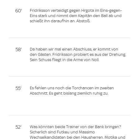
60'
Fridriksson verteidigt gegen Hrgota im Eins-gegen-
Eins stark und nimmt dem Kapitän den Ball ab und
schießt ihn daraufhin an. Abstoß.
58'
Da haben wir mal einen Abschluss, er kommt von
den Gästen. Fridriksson probiert es aus der Drehung.
Sein Schuss fliegt in die Arme von Noll.
55'
Es fehlen uns noch die Torchancen im zweiten
Abschnitt. Es geht bislang ziemlich ruhig zu.
52'
Was könnten beide Trainer von der Bank bringen?
Sicherlich sind Futkeu und Massimo
Wechselkandidaten bei den Hausherren. Motika und