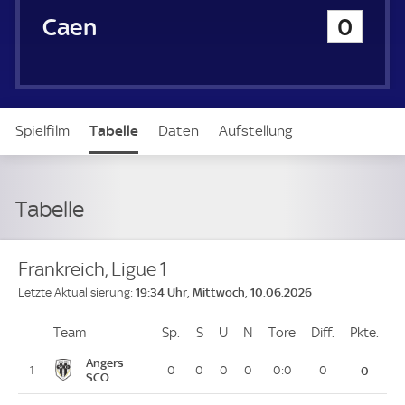
u
SM Caen
0
e
r
Spielfilm
Tabelle
Daten
Aufstellung
Tabelle
Frankreich, Ligue 1
19:34 Uhr, Mittwoch, 10.06.2026
Letzte Aktualisierung:
Team
Team
Sp.
Spiele
S
Siege
U
Unentschieden
N
Niederlagen
Tore
Tore
Diff.
Differenz
Pkte.
Pun
Platz
Angers
1
0
0
0
0
0:0
0
0
SCO