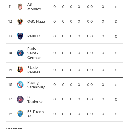
AS
11
0
0
0
0
0:0
0
0
Monaco
OGC Nizza
12
0
0
0
0
0:0
0
0
Paris FC
13
0
0
0
0
0:0
0
0
Paris
14
Saint-
0
0
0
0
0:0
0
0
Germain
Stade
15
0
0
0
0
0:0
0
0
Rennes
Racing
16
0
0
0
0
0:0
0
0
Straßburg
FC
17
0
0
0
0
0:0
0
0
Toulouse
ES Troyes
18
0
0
0
0
0:0
0
0
AC
Legende