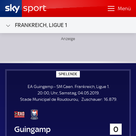
Menü
FRANKREICH, LIGUE 1
EA Guingamp - SM Caen; Frankreich, Ligue 1
S
SPIELENDE
P
I
EA Guingamp - SM Caen. Frankreich, Ligue 1.
E
L
20:00, Uhr, Samstag, 04.05.2019.
E
Z
Stade Municipal de Roudourou
Zuschauer:
16.879.
N
D
u
E
s
c
h
EA Guingamp
0
a