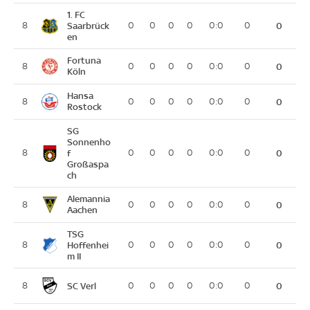
1. FC
8
Saarbrück
0
0
0
0
0:0
0
0
en
Fortuna
8
0
0
0
0
0:0
0
0
Köln
Hansa
8
0
0
0
0
0:0
0
0
Rostock
SG
Sonnenho
8
f
0
0
0
0
0:0
0
0
Großaspa
ch
Alemannia
8
0
0
0
0
0:0
0
0
Aachen
TSG
8
Hoffenhei
0
0
0
0
0:0
0
0
m II
SC Verl
8
0
0
0
0
0:0
0
0