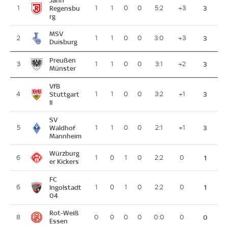
Jahn
1
Regensbu
1
1
0
0
5:2
+3
3
rg
MSV
2
1
1
0
0
3:0
+3
3
Duisburg
Preußen
3
1
1
0
0
3:1
+2
3
Münster
VfB
4
Stuttgart
1
1
0
0
3:2
+1
3
II
SV
5
Waldhof
1
1
0
0
2:1
+1
3
Mannheim
Würzburg
6
1
0
1
0
2:2
0
1
er Kickers
FC
6
Ingolstadt
1
0
1
0
2:2
0
1
04
Rot-Weiß
8
0
0
0
0
0:0
0
0
Essen