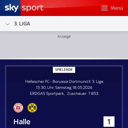
Menü
3. LIGA
Hallescher FC - Borussia Dortmund II; 3. Liga
S
SPIELENDE
P
I
Hallescher FC - Borussia Dortmund II. 3. Liga.
E
L
13:30, Uhr, Samstag, 18.05.2024.
E
Z
ERDGAS Sportpark
Zuschauer:
7.853.
N
D
u
E
s
c
h
Hallescher FC
1
a