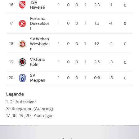
TSV
16
1
0
0
1
2:3
-1
0
Havelse
Fortuna
17
Düsseldor
1
0
0
1
1:2
-1
0
f
SV Wehen
18
Wiesbade
1
0
0
1
1:3
-2
0
n
Viktoria
19
1
0
0
1
2:5
-3
0
Köln
SV
20
1
0
0
1
0:3
-3
0
Meppen
Legende
1., 2.: Aufsteiger
3.: Relegation (Aufstieg)
17., 18., 19., 20.: Absteiger