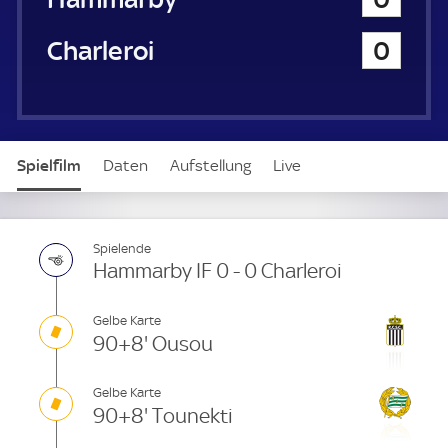
a
u
Charleroi
0
e
r
Spielfilm
Daten
Aufstellung
Live
Spielende
Hammarby IF 0 - 0 Charleroi
Gelbe Karte
90+8' Ousou
Gelbe Karte
90+8' Tounekti