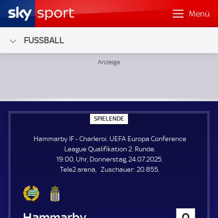
Menü
FUSSBALL
Hammarby IF - Charleroi; UEFA Europa Conference League 
S
SPIELENDE
P
I
Hammarby IF - Charleroi. UEFA Europa Conference
E
L
League Qualifikation 2. Runde.
E
19:00, Uhr, Donnerstag, 24.07.2025.
N
D
Z
Tele2 arena
Zuschauer:
20.855.
E
u
s
c
h
Hammarby IF
0