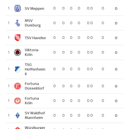
SV Meppen
1
0
0
0
0
0:0
0
0
MSV
1
0
0
0
0
0:0
0
0
Duisburg
TSV Havelse
1
0
0
0
0
0:0
0
0
Viktoria
1
0
0
0
0
0:0
0
0
Köln
TSG
1
Hoffenheim
0
0
0
0
0:0
0
0
II
Fortuna
1
0
0
0
0
0:0
0
0
Düsseldorf
Fortuna
1
0
0
0
0
0:0
0
0
Köln
SV Waldhof
1
0
0
0
0
0:0
0
0
Mannheim
Würzburger