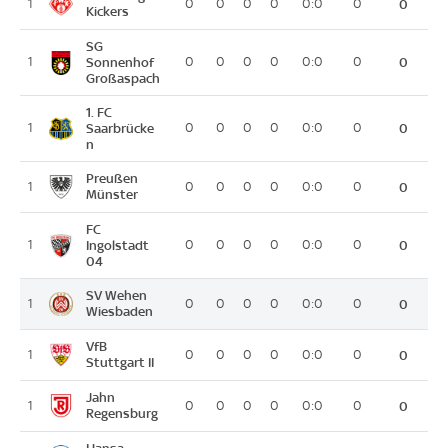
1
0
0
0
0
0:0
0
0
Kickers
SG
1
Sonnenhof
0
0
0
0
0:0
0
0
Großaspach
1. FC
1
Saarbrücke
0
0
0
0
0:0
0
0
n
Preußen
1
0
0
0
0
0:0
0
0
Münster
FC
1
Ingolstadt
0
0
0
0
0:0
0
0
04
SV Wehen
1
0
0
0
0
0:0
0
0
Wiesbaden
VfB
1
0
0
0
0
0:0
0
0
Stuttgart II
Jahn
1
0
0
0
0
0:0
0
0
Regensburg