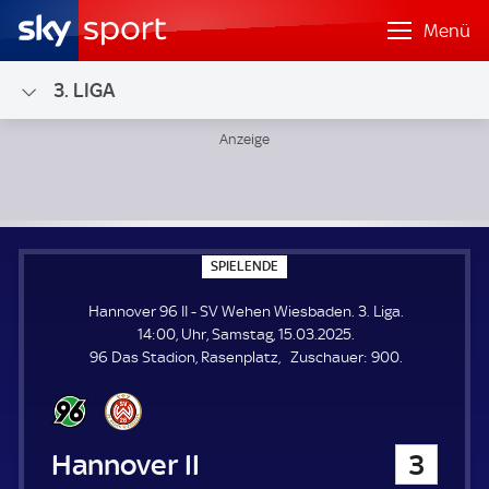
Menü
3. LIGA
Hannover 96 II - SV Wehen Wiesbaden; 3. Liga
S
SPIELENDE
P
I
Hannover 96 II - SV Wehen Wiesbaden. 3. Liga.
E
L
14:00, Uhr, Samstag, 15.03.2025.
E
Z
96 Das Stadion, Rasenplatz
Zuschauer:
900.
N
D
u
E
s
c
h
Hannover 96 II
3
a