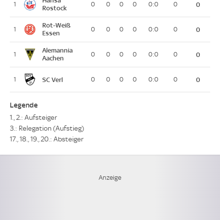
Hansa
1
0
0
0
0
0:0
0
0
Rostock
Rot-Weiß
1
0
0
0
0
0:0
0
0
Essen
Alemannia
1
0
0
0
0
0:0
0
0
Aachen
SC Verl
1
0
0
0
0
0:0
0
0
Legende
1., 2.: Aufsteiger
3.: Relegation (Aufstieg)
17., 18., 19., 20.: Absteiger