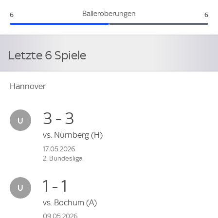
Hannover:
Gr.
Balleroberungen
6
6
Letzte 6 Spiele
Hannover
3 - 3
vs.
Nürnberg
(H)
17.05.2026
2. Bundesliga
1 - 1
vs.
Bochum
(A)
09.05.2026