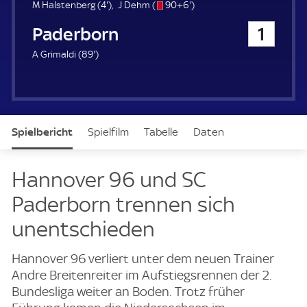
u
4
s
9
M Halstenberg (
4'
)
J Dehm (
90+6'
)
e
.
/
6
SC Paderborn 07
1
r
m
o
.
i
m
8
A Grimaldi (
89'
)
n
i
9
u
n
.
t
u
m
e
t
i
e
n
Spielbericht
Spielfilm
Tabelle
Daten
u
t
e
Aufstellung
Live
Hannover 96 und SC
Paderborn trennen sich
unentschieden
Hannover 96 verliert unter dem neuen Trainer
Andre Breitenreiter im Aufstiegsrennen der 2.
Bundesliga weiter an Boden. Trotz früher