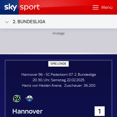
Menü
2. BUNDESLIGA
Hannover 96 - SC Paderborn 07; 2. Bundesliga
S
SPIELENDE
P
I
Hannover 96 - SC Paderborn 07. 2. Bundesliga.
E
L
20:30, Uhr, Samstag, 22.02.2025.
E
Z
Heinz von Heiden Arena
Zuschauer:
36.200.
N
D
u
E
s
c
h
Hannover 96
1
a