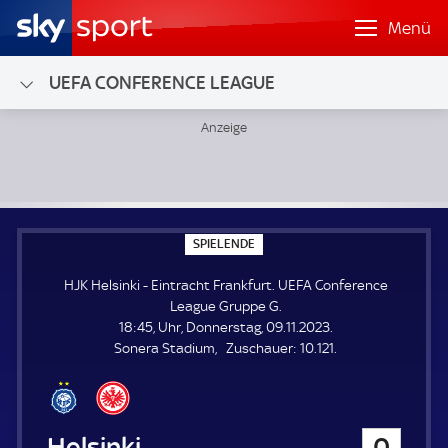
Menü
UEFA CONFERENCE LEAGUE
HJK Helsinki - Eintracht Frankfurt; UEFA Conference Leag
S
SPIELENDE
P
I
HJK Helsinki - Eintracht Frankfurt. UEFA Conference
E
L
League Gruppe G.
E
18:45, Uhr, Donnerstag, 09.11.2023.
N
D
Z
Sonera Stadium
Zuschauer:
10.121.
E
u
s
c
h
HJK Helsinki
0