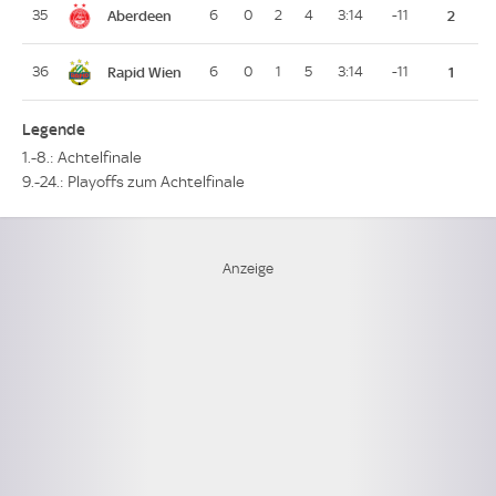
Aberdeen
35
6
0
2
4
3:14
-11
2
Rapid Wien
36
6
0
1
5
3:14
-11
1
Legende
1.-8.: Achtelfinale
9.-24.: Playoffs zum Achtelfinale