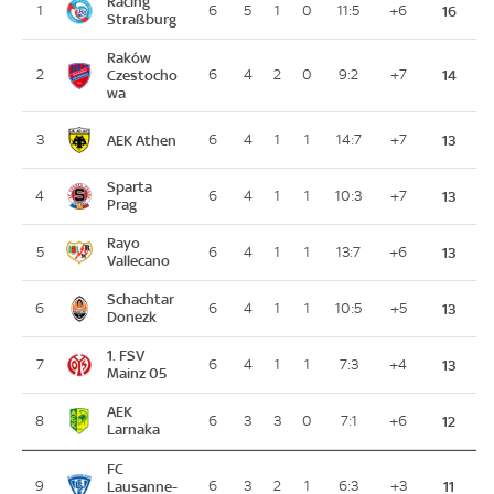
Racing
1
6
5
1
0
11:5
+6
16
Straßburg
Raków
2
Czestocho
6
4
2
0
9:2
+7
14
wa
AEK Athen
3
6
4
1
1
14:7
+7
13
Sparta
4
6
4
1
1
10:3
+7
13
Prag
Rayo
5
6
4
1
1
13:7
+6
13
Vallecano
Schachtar
6
6
4
1
1
10:5
+5
13
Donezk
1. FSV
7
6
4
1
1
7:3
+4
13
Mainz 05
AEK
8
6
3
3
0
7:1
+6
12
Larnaka
FC
9
Lausanne-
6
3
2
1
6:3
+3
11