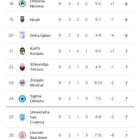
Omonia
18
6
2
2
2
5:4
+1
8
Nicosia
Noah
19
6
2
2
2
6:7
-1
8
Drita Gjilan
20
6
2
2
2
4:8
-4
8
KuPS
21
6
1
4
1
6:5
+1
7
Kuopio
Shkendija
22
6
2
1
3
4:5
-1
7
Tetovo
Zrinjski
23
6
2
1
3
8:10
-2
7
Mostar
Sigma
24
6
2
1
3
7:9
-2
7
Olmütz
Universita
25
tea
6
2
1
3
6:8
-2
7
Craiova
Lincoln
26
6
2
1
3
7:15
-8
7
Red Imps