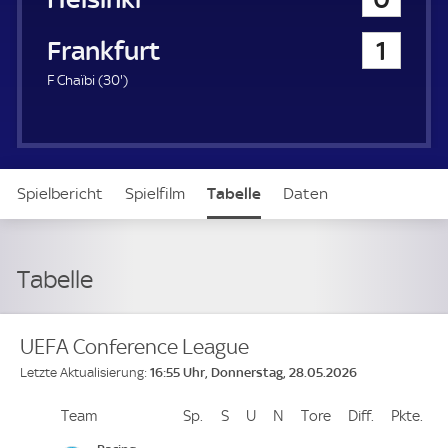
a
u
Eintracht Frankfurt
1
e
r
3
F Chaïbi (
30'
)
0
.
m
i
n
Spielbericht
Spielfilm
Tabelle
Daten
u
t
e
Aufstellung
Live
Tabelle
UEFA Conference League
16:55 Uhr, Donnerstag, 28.05.2026
Letzte Aktualisierung:
Team
Team
Sp.
Spiele
S
Siege
U
Unentschieden
N
Niederlagen
Tore
Tore
Diff.
Differenz
Pkte.
Pun
Platz