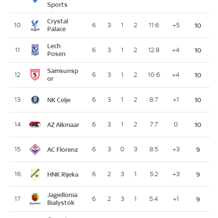
Sports
Crystal
10
6
3
1
2
11:6
+5
10
Palace
Lech
11
6
3
1
2
12:8
+4
10
Posen
Samsunsp
12
6
3
1
2
10:6
+4
10
or
NK Celje
13
6
3
1
2
8:7
+1
10
AZ Alkmaar
14
6
3
1
2
7:7
0
10
AC Florenz
15
6
3
0
3
8:5
+3
9
HNK Rijeka
16
6
2
3
1
5:2
+3
9
Jagiellonia
17
6
2
3
1
5:4
+1
9
Bialystok