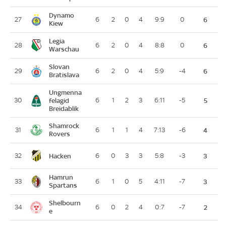
Dynamo
27
6
2
0
4
9:9
0
6
Kiew
Legia
28
6
2
0
4
8:8
0
6
Warschau
Slovan
29
6
2
0
4
5:9
-4
6
Bratislava
Ungmenna
30
felagid
6
1
2
3
6:11
-5
5
Breidablik
Shamrock
31
6
1
1
4
7:13
-6
4
Rovers
Hacken
32
6
0
3
3
5:8
-3
3
Hamrun
33
6
1
0
5
4:11
-7
3
Spartans
Shelbourn
34
6
0
2
4
0:7
-7
2
e