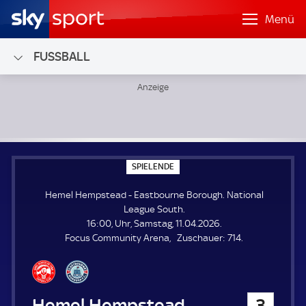
Menü
FUSSBALL
Hemel Hempstead - Eastbourne Borough; National League
S
SPIELENDE
P
I
Hemel Hempstead - Eastbourne Borough. National
E
L
League South.
E
16:00, Uhr, Samstag, 11.04.2026.
N
D
Z
Focus Community Arena
Zuschauer:
714.
E
u
s
c
h
Hemel Hempstead
3