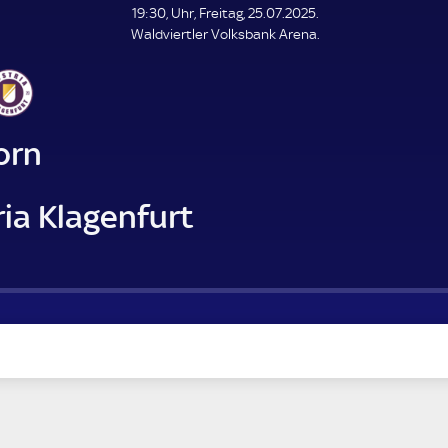
L
19:30, Uhr, Freitag, 25.07.2025.
E
Waldviertler Volksbank Arena.
N
D
E
orn
ia Klagenfurt