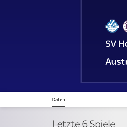
SV H
Austr
Daten
Letzte 6 Spiele