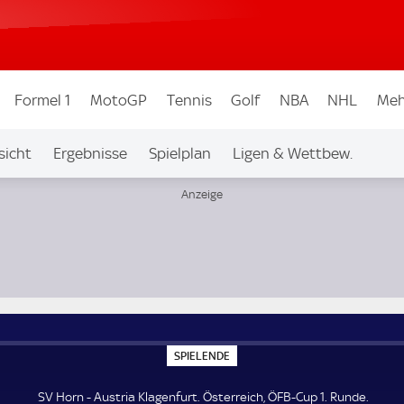
Formel 1
MotoGP
Tennis
Golf
NBA
NHL
Meh
sicht
Ergebnisse
Spielplan
Ligen & Wettbew.
e
S
SPIELENDE
P
I
E
SV Horn - Austria Klagenfurt. Österreich, ÖFB-Cup 1. Runde.