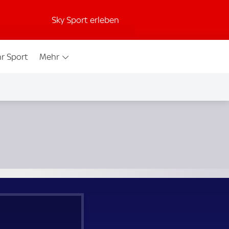
Sky Sport erleben
r Sport
Mehr