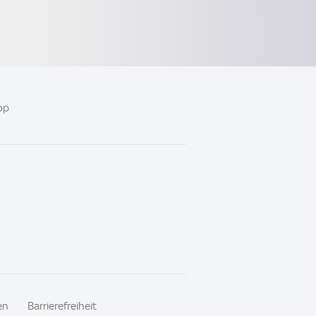
pp
en
Barrierefreiheit