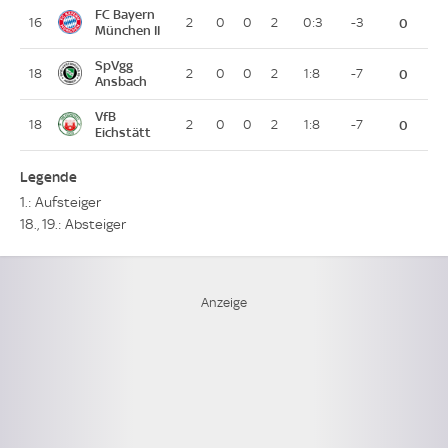
FC Bayern
16
2
0
0
2
0:3
-3
0
München II
SpVgg
18
2
0
0
2
1:8
-7
0
Ansbach
VfB
18
2
0
0
2
1:8
-7
0
Eichstätt
Legende
1.: Aufsteiger
18., 19.: Absteiger