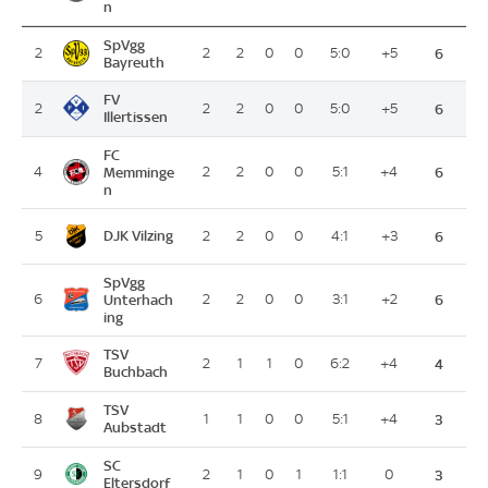
n
SpVgg
2
2
2
0
0
5:0
+5
6
Bayreuth
FV
2
2
2
0
0
5:0
+5
6
Illertissen
FC
4
Memminge
2
2
0
0
5:1
+4
6
n
DJK Vilzing
5
2
2
0
0
4:1
+3
6
SpVgg
6
Unterhach
2
2
0
0
3:1
+2
6
ing
TSV
7
2
1
1
0
6:2
+4
4
Buchbach
TSV
8
1
1
0
0
5:1
+4
3
Aubstadt
SC
9
2
1
0
1
1:1
0
3
Eltersdorf