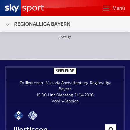
Menü
REGIONALLIGA BAYERN
FV Illertissen - Viktoria Aschaffenburg; Regionalliga Bayern
S
SPIELENDE
P
I
FV Illertissen - Viktoria Aschaffenburg. Regionalliga
E
L
Bayern.
E
19:00, Uhr, Dienstag, 21.04.2026.
N
D
Vohlin-Stadion.
E
FV Illertissen
0