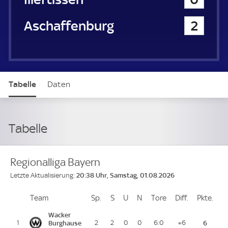
Viktoria Aschaffenburg
2
Tabelle
Daten
Tabelle
Regionalliga Bayern
20:38 Uhr, Samstag, 01.08.2026
Letzte Aktualisierung:
Team
Team
Sp.
Spiele
S
Siege
U
Unentschieden
N
Niederlagen
Tore
Tore
Diff.
Differenz
Pkte.
Pun
Platz
Wacker
1
Burghause
2
2
0
0
6:0
+6
6