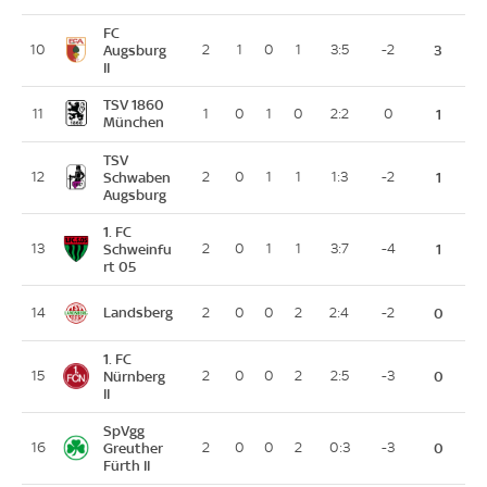
FC
10
Augsburg
2
1
0
1
3:5
-2
3
II
TSV 1860
11
1
0
1
0
2:2
0
1
München
TSV
12
Schwaben
2
0
1
1
1:3
-2
1
Augsburg
1. FC
13
Schweinfu
2
0
1
1
3:7
-4
1
rt 05
Landsberg
14
2
0
0
2
2:4
-2
0
1. FC
15
Nürnberg
2
0
0
2
2:5
-3
0
II
SpVgg
16
Greuther
2
0
0
2
0:3
-3
0
Fürth II