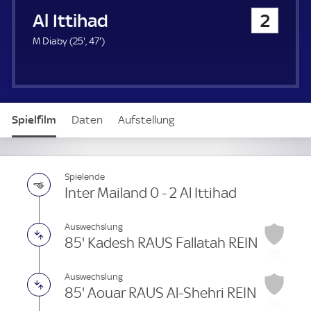
u
Al Ittihad
2
e
r
2
4
M Diaby (
25'
,
47'
)
5
7
.
.
m
m
i
i
n
n
Spielfilm
Daten
Aufstellung
u
u
t
t
e
e
Spielende
Inter Mailand 0 - 2 Al Ittihad
Auswechslung
85' Kadesh RAUS Fallatah REIN
Auswechslung
85' Aouar RAUS Al-Shehri REIN