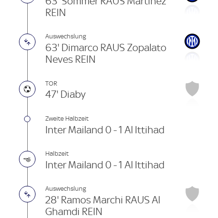
63' Sommer RAUS Martínez
REIN
Auswechslung
63' Dimarco RAUS Zopalato
Neves REIN
TOR
47' Diaby
Zweite Halbzeit
Inter Mailand 0 - 1 Al Ittihad
Halbzeit
Inter Mailand 0 - 1 Al Ittihad
Auswechslung
28' Ramos Marchi RAUS Al
Ghamdi REIN