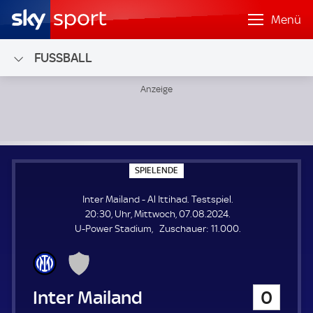
Menü
FUSSBALL
Inter Mailand - Al Ittihad; Testspiel
S
SPIELENDE
P
I
Inter Mailand - Al Ittihad. Testspiel.
E
L
20:30, Uhr, Mittwoch, 07.08.2024.
E
Z
U-Power Stadium
Zuschauer:
11.000.
N
D
u
E
s
c
h
Inter Mailand
0
a