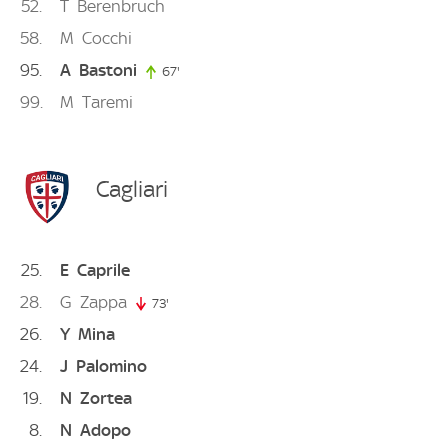
52
T
Berenbruch
58
M
Cocchi
95
A
Bastoni
67'
67. minute
99
M
Taremi
Cagliari
25
E
Caprile
28
G
Zappa
73'
73. minute
26
Y
Mina
24
J
Palomino
19
N
Zortea
8
N
Adopo