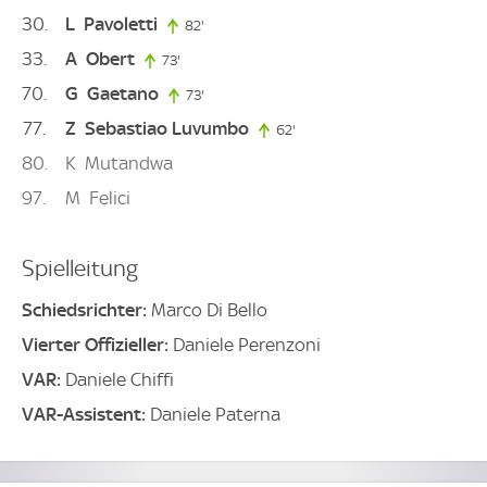
30
L
Pavoletti
82'
82. minute
33
A
Obert
73'
73. minute
70
G
Gaetano
73'
73. minute
77
Z
Sebastiao Luvumbo
62'
62. minute
80
K
Mutandwa
97
M
Felici
Spielleitung
Schiedsrichter:
Marco Di Bello
Vierter Offizieller:
Daniele Perenzoni
VAR:
Daniele Chiffi
VAR-Assistent:
Daniele Paterna