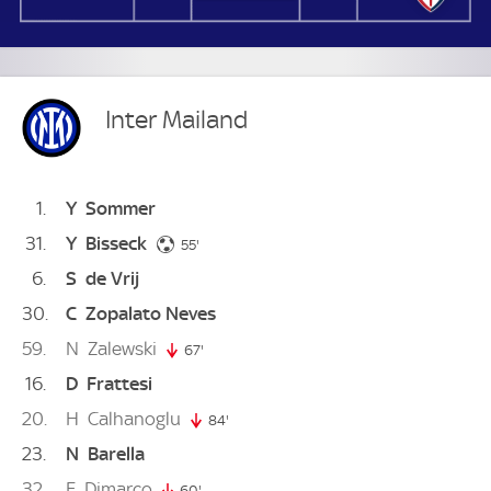
Inter Mailand
1
Y
Sommer
31
Y
Bisseck
55. minute
55'
6
S
de Vrij
30
C
Zopalato Neves
59
N
Zalewski
67'
67. minute
16
D
Frattesi
20
H
Calhanoglu
84'
84. minute
23
N
Barella
32
F
Dimarco
60'
60. minute