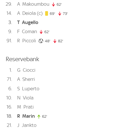
29
A
Makoumbou
62'
62. minute
14
A
Deiola
(c)
69. minute
69'
73'
73. minute
3
T
Augello
9
F
Coman
62'
62. minute
91
R
Piccoli
48. minute
48'
82'
82. minute
Reservebank
1
G
Ciocci
71
A
Sherri
6
S
Luperto
10
N
Viola
16
M
Prati
18
R
Marin
62'
62. minute
21
J
Jankto