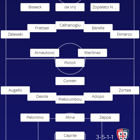
Bisseck
de Vrij
Zopalato Neves
Calhanoglu
Frattesi
Barella
Zalewski
Dimarco
Arnautovic
Martínez
Piccoli
Coman
Augello
Zortea
Deiola
Adopo
Makoumbou
Palomino
Mina
Zappa
Caprile
Cagliari Calcio
3-5-1-1