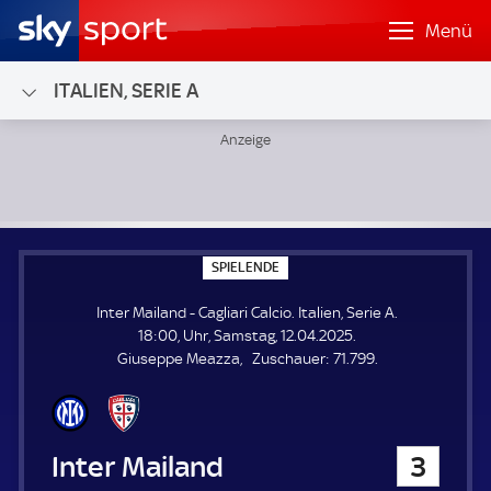
Menü
ITALIEN, SERIE A
Inter Mailand - Cagliari Calcio; Italien, Serie A
S
SPIELENDE
P
I
Inter Mailand - Cagliari Calcio. Italien, Serie A.
E
L
18:00, Uhr, Samstag, 12.04.2025.
E
Z
Giuseppe Meazza
Zuschauer:
71.799.
N
D
u
E
s
c
h
Inter Mailand
3
a