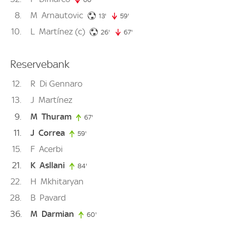
8
M
Arnautovic
13. minute
13'
59'
59. minute
10
L
Martínez
(c)
26. minute
26'
67'
67. minute
Reservebank
12
R
Di Gennaro
13
J
Martínez
9
M
Thuram
67'
67. minute
11
J
Correa
59'
59. minute
15
F
Acerbi
21
K
Asllani
84'
84. minute
22
H
Mkhitaryan
28
B
Pavard
36
M
Darmian
60'
60. minute