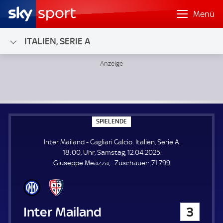
Menü
ITALIEN, SERIE A
Inter Mailand - Cagliari Calcio; Italien, Serie A
S
SPIELENDE
P
I
Inter Mailand - Cagliari Calcio. Italien, Serie A.
E
L
18:00, Uhr, Samstag, 12.04.2025.
E
Z
Giuseppe Meazza
Zuschauer:
71.799.
N
D
u
E
s
c
h
Inter Mailand
3
a