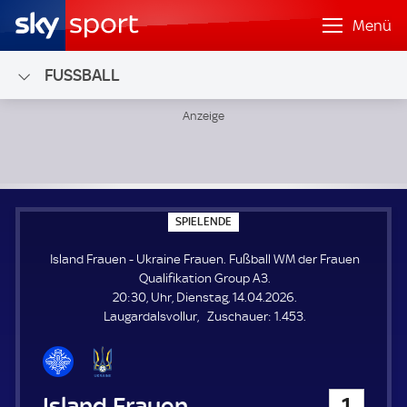
Menü
FUSSBALL
Island Frauen - Ukraine Frauen; Fußball WM der Frauen Qu
S
SPIELENDE
P
I
Island Frauen - Ukraine Frauen. Fußball WM der Frauen
E
L
Qualifikation Group A3.
E
20:30, Uhr, Dienstag, 14.04.2026.
N
D
Z
Laugardalsvollur
Zuschauer:
1.453.
E
u
s
c
h
Island Frauen
1