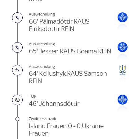
Auswechslung
66' Pálmadóttir RAUS
Eiriksdottir REIN
Auswechslung
65' Jessen RAUS Boama REIN
Auswechslung
64' Keliushyk RAUS Samson
REIN
TOR
46' Jóhannsdóttir
Zweite Halbzeit
Island Frauen 0 - 0 Ukraine
Frauen