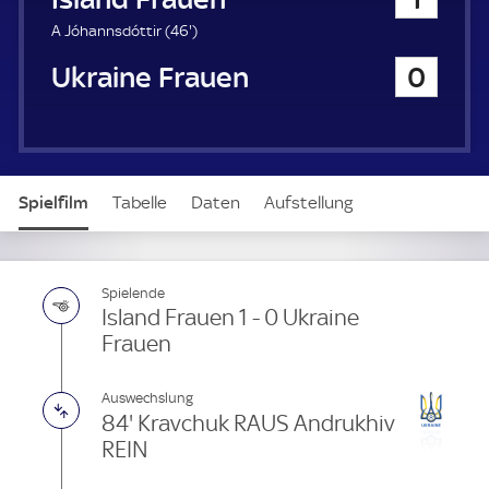
a
u
4
A Jóhannsdóttir (
46'
)
e
6
Ukraine Frauen
0
r
.
m
i
n
u
t
Spielfilm
Tabelle
Daten
Aufstellung
e
Spielende
Island Frauen 1 - 0 Ukraine
Frauen
Auswechslung
84' Kravchuk RAUS Andrukhiv
REIN