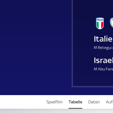
Itali
M Retegui 
Israe
M Abu Fani
Spielfilm
Tabelle
Daten
Auf