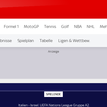
Formel 1
MotoGP
Tennis
Golf
NBA
NHL
Meh
bnisse
Spielplan
Tabelle
Ligen & Wettbew.
S
SPIELENDE
P
I
E
Italien - Israel. UEFA Nations League Gruppe A2.