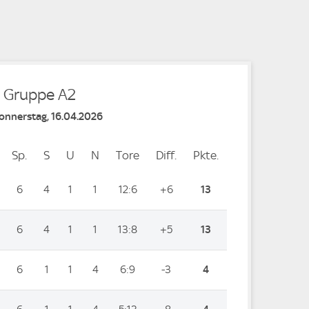
e
- Gruppe A2
Donnerstag, 16.04.2026
Sp.
Spiele
S
Siege
U
Unentschieden
N
Niederlagen
Tore
Tore
Diff.
Differenz
Pkte.
Punkte
6
4
1
1
12:6
+6
13
6
4
1
1
13:8
+5
13
6
1
1
4
6:9
-3
4