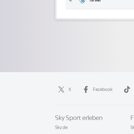
4
X
Facebook
Sky Sport erleben
F
Sky.de
S