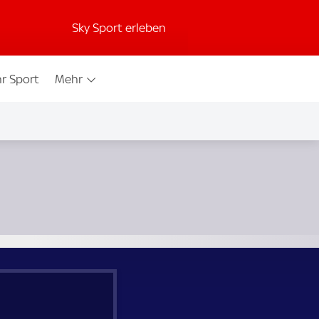
Sky Sport erleben
r Sport
Mehr