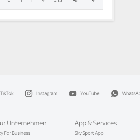
6
1
1
4
5:13
-8
4
TikTok
Instagram
YouTube
WhatsA
ür Unternehmen
App & Services
ky For Business
Sky Sport App