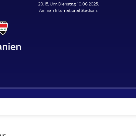
L
20:15, Uhr, Dienstag, 10.06.2025.
E
Amman International Stadium.
N
D
E
anien
r