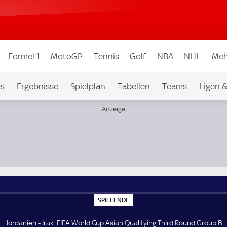
Formel 1
MotoGP
Tennis
Golf
NBA
NHL
Meh
os
Ergebnisse
Spielplan
Tabellen
Teams
Ligen 
ound Group B
S
SPIELENDE
P
I
E
Jordanien - Irak. FIFA World Cup Asian Qualifying Third Round Group B.