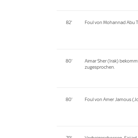
82'
Foul von Mohannad Abu T
80'
Aimar Sher (Irak) bekommt
zugesprochen.
80'
Foul von Amer Jamous (Jo