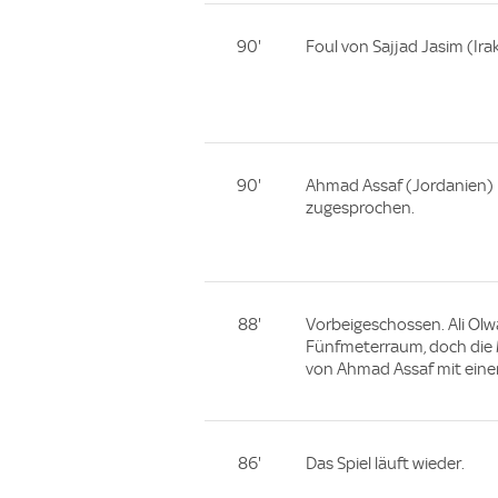
90'
Foul von Sajjad Jasim (Irak
90'
Ahmad Assaf (Jordanien) 
zugesprochen.
88'
Vorbeigeschossen. Ali Olwa
Fünfmeterraum, doch die M
von Ahmad Assaf mit einer
86'
Das Spiel läuft wieder.