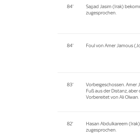
84'
Sajjad Jasim (Irak) bekom
zugesprochen.
84'
Foul von Amer Jamous (Jo
83'
Vorbeigeschossen. Amer J
Fuß aus der Distanz, aber 
Vorbereitet von Ali Olwan.
82'
Hasan Abdulkareem (Irak)
zugesprochen.