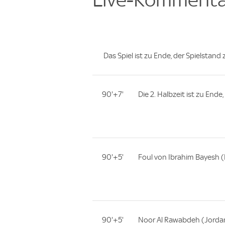
Das Spiel ist zu Ende, der Spielstand 
90'+7'
Die 2. Halbzeit ist zu Ende
90'+5'
Foul von Ibrahim Bayesh (I
90'+5'
Noor Al Rawabdeh (Jordan