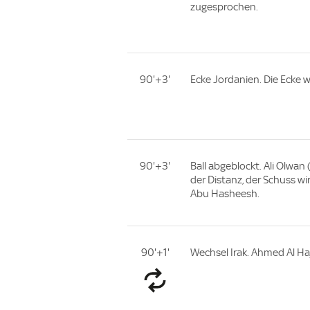
zugesprochen.
90'+3'
Ecke Jordanien. Die Ecke 
90'+3'
Ball abgeblockt. Ali Olwa
der Distanz, der Schuss 
Abu Hasheesh.
90'+1'
Wechsel Irak. Ahmed Al Ha