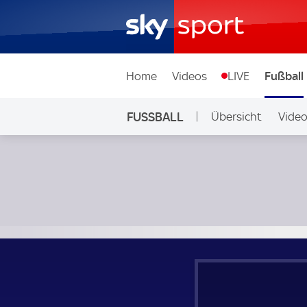
Home
Videos
LIVE
Fußball
FUSSBALL
Übersicht
Vide
Auf Sky
Jordanien - Irak; FIFA World Cup Asian Qualifying Third R