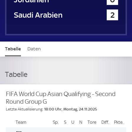
Saudi Arabien
2
Tabelle
Daten
Tabelle
FIFA World Cup Asian Qualifying - Second
Round Group G
18:00 Uhr, Montag, 24.11.2025
Letzte Aktualisierung:
Team
Team
Sp.
Spiele
S
Siege
U
Unentschieden
N
Niederlagen
Tore
Tore
Diff.
Differenz
Pkte.
Pun
Platz