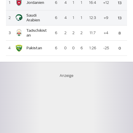
Jordanien
1
6
4
1
1
16:4
+12
13
Saudi
2
6
4
1
1
12:3
+9
13
Arabien
Tadschikist
3
6
2
2
2
11:7
+4
8
an
Pakistan
4
6
0
0
6
1:26
-25
0