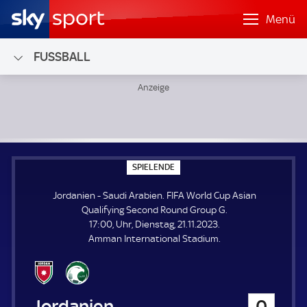
Menü
FUSSBALL
Jordanien - Saudi Arabien; FIFA World Cup Asian Qualify
S
SPIELENDE
P
I
Jordanien - Saudi Arabien. FIFA World Cup Asian
E
L
Qualifying Second Round Group G.
E
17:00, Uhr, Dienstag, 21.11.2023.
N
D
Amman International Stadium.
E
Jordanien
0