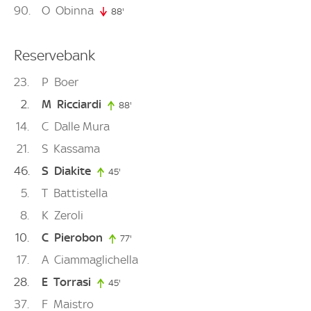
90
O
Obinna
88'
88. minute
Reservebank
23
P
Boer
2
M
Ricciardi
88'
88. minute
14
C
Dalle Mura
21
S
Kassama
46
S
Diakite
45'
45. minute
5
T
Battistella
8
K
Zeroli
10
C
Pierobon
77'
77. minute
17
A
Ciammaglichella
28
E
Torrasi
45'
45. minute
37
F
Maistro