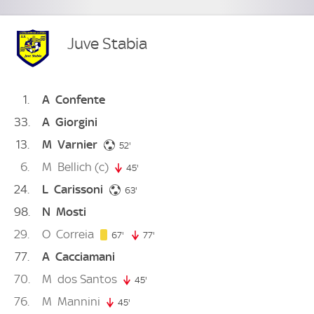
Juve Stabia
1
A
Confente
33
A
Giorgini
13
M
Varnier
52. minute
52'
6
M
Bellich
(c)
45'
45. minute
24
L
Carissoni
63. minute
63'
98
N
Mosti
29
O
Correia
67. minute
67'
77'
77. minute
77
A
Cacciamani
70
M
dos Santos
45'
45. minute
76
M
Mannini
45'
45. minute