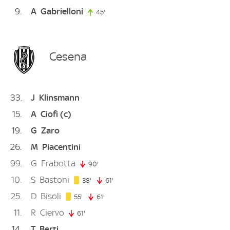
9
A
Gabrielloni
45'
45. minute
Cesena
33
J
Klinsmann
15
A
Ciofi
(c)
19
G
Zaro
26
M
Piacentini
99
G
Frabotta
90'
90. minute
10
S
Bastoni
38. minute
38'
61'
61. minute
25
D
Bisoli
55. minute
55'
61'
61. minute
11
R
Ciervo
61'
61. minute
14
T
Berti