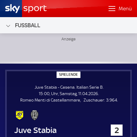
Menü
FUSSBALL
Juve Stabia - Cesena; Italian Serie B
S
SPIELENDE
P
I
Juve Stabia - Cesena. Italian Serie B.
E
L
15:00, Uhr, Samstag, 11.04.2026.
E
Z
Romeo Menti di Castellammare
Zuschauer:
3.964.
N
D
u
E
s
c
h
Juve Stabia
2
a