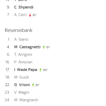
9
C
Shpendi
7
A
Cerri
81'
81. minute
Reservebank
1
A
Siano
4
M
Castagnetti
61'
61. minute
6
T
Arrigoni
16
P
Amoran
17
I
Wade Papa
90'
90. minute
18
M
Guidi
22
G
Vrioni
81'
81. minute
23
V
Magni
24
M
Mangraviti