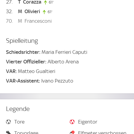
27
T
Corazza
61'
61. minute
32
M
Olivieri
61'
61. minute
70
M
Francesconi
Spielleitung
Schiedsrichter:
Maria Ferrieri Caputi
Vierter Offizieller:
Alberto Arena
VAR:
Matteo Gualtieri
VAR-Assistent:
Ivano Pezzuto
Legende
Tore
Eigentor
Torvorlage
Elfmeter verschossen