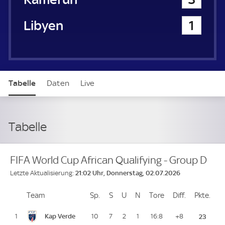
Libyen
1
Tabelle
Daten
Live
Tabelle
FIFA World Cup African Qualifying - Group D
21:02 Uhr, Donnerstag, 02.07.2026
Letzte Aktualisierung:
Team
Team
Sp.
Spiele
S
Siege
U
Unentschieden
N
Niederlagen
Tore
Tore
Diff.
Differenz
Pkte.
Pun
Platz
Kap Verde
1
10
7
2
1
16:8
+8
23