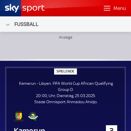
Menü
FUSSBALL
Kamerun - Libyen; FIFA World Cup African Qualifying Grou
S
SPIELENDE
P
I
Kamerun - Libyen. FIFA World Cup African Qualifying
E
L
Group D.
E
20:00, Uhr, Dienstag, 25.03.2025.
N
D
Stade Omnisport Ahmadou Ahidjo.
E
Kamerun
3