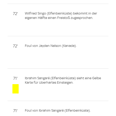
72'
Wilfried Singo (Elfenbeinküste) bekommt in der
eigenen Hälfte einen Freistoß zugesprochen.
72'
Foul von Jayden Nelson (Kanada).
71'
Ibrahim Sangaré (Elfenbeinküste) sieht eine Gelbe
Karte für überhartes Einsteigen.
71'
Foul von Ibrahim Sangaré (Elfenbeinküste).