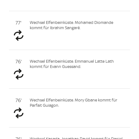
77'
Wechsel Elfenbeinküste. Mohamed Diomande
kommt für Ibrahim Sangaré.
76'
Wechsel Elfenbeinküste. Emmanuel Latte Lath
kommt für Evann Guessand.
76'
Wechsel Elfenbeinküste. Mory Gbane kommt für
Parfait Guiagon.
Wechsel Kanada. Jonathan David kommt für Daniel