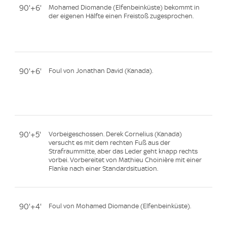
90'+6'
Mohamed Diomande (Elfenbeinküste) bekommt in
der eigenen Hälfte einen Freistoß zugesprochen.
90'+6'
Foul von Jonathan David (Kanada).
90'+5'
Vorbeigeschossen. Derek Cornelius (Kanada)
versucht es mit dem rechten Fuß aus der
Strafraummitte, aber das Leder geht knapp rechts
vorbei. Vorbereitet von Mathieu Choinière mit einer
Flanke nach einer Standardsituation.
90'+4'
Foul von Mohamed Diomande (Elfenbeinküste).