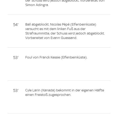
der Schuss wird jedoch abgeblockt. Vorbereitet von
Simon Adingra.
54'
Ball abgeblockt. Nicolas Pépé (Elfenbeinküste)
versucht es mit dem linken Fuß aus der
Strafraummitte, der Schuss wird jedoch abgeblockt.
Vorbereitet von Evann Guessand.
53'
Foul von Franck Kessie (Elfenbeinküste).
53'
Cyle Larin (Kanada) bekommt in der eigenen Hälfte
einen Freistoß zugesprochen.