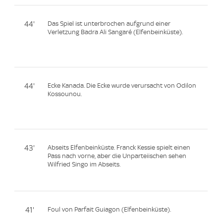
44'
Das Spiel ist unterbrochen aufgrund einer
Verletzung Badra Ali Sangaré (Elfenbeinküste).
44'
Ecke Kanada. Die Ecke wurde verursacht von Odilon
Kossounou.
43'
Abseits Elfenbeinküste. Franck Kessie spielt einen
Pass nach vorne, aber die Unparteiischen sehen
Wilfried Singo im Abseits.
41'
Foul von Parfait Guiagon (Elfenbeinküste).