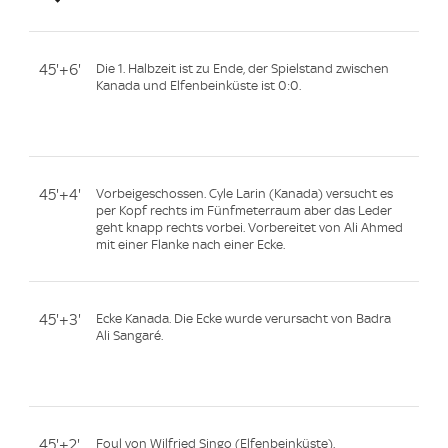
45'+6'
Die 1. Halbzeit ist zu Ende, der Spielstand zwischen
Kanada und Elfenbeinküste ist 0:0.
45'+4'
Vorbeigeschossen. Cyle Larin (Kanada) versucht es
per Kopf rechts im Fünfmeterraum aber das Leder
geht knapp rechts vorbei. Vorbereitet von Ali Ahmed
mit einer Flanke nach einer Ecke.
45'+3'
Ecke Kanada. Die Ecke wurde verursacht von Badra
Ali Sangaré.
45'+2'
Foul von Wilfried Singo (Elfenbeinküste).