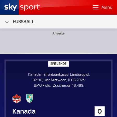
Menü
FUSSBALL
Kanada - Elfenbeinküste; Länderspiel
S
SPIELENDE
P
I
Kanada - Elfenbeinküste. Länderspiel.
E
L
02:30, Uhr, Mittwoch, 11.06.2025.
E
Z
BMO Field
Zuschauer:
18.489.
N
D
u
E
s
c
h
Kanada
0
a