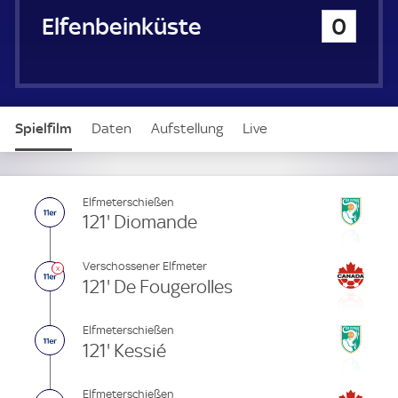
u
Elfenbeinküste
0
e
r
Spielfilm
Daten
Aufstellung
Live
Elfmeterschießen
121' Diomande
Verschossener Elfmeter
121' De Fougerolles
Elfmeterschießen
121' Kessié
Elfmeterschießen