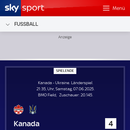
Menü
FUSSBALL
Kanada - Ukraine; Länderspiel
S
SPIELENDE
P
I
Kanada - Ukraine. Länderspiel.
E
L
21:35, Uhr, Samstag, 07.06.2025.
E
Z
BMO Field
Zuschauer:
20.145.
N
D
u
E
s
c
h
Kanada
4
a