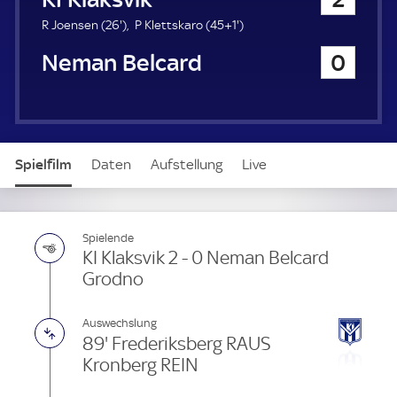
a
u
2
4
R Joensen (
26'
)
P Klettskaro (
45+1'
)
e
6
6
Neman Belcard Grodno
0
r
.
.
m
m
i
i
n
n
u
u
t
t
Spielfilm
Daten
Aufstellung
Live
e
e
Spielende
KI Klaksvik 2 - 0 Neman Belcard
Grodno
Auswechslung
89' Frederiksberg RAUS
Kronberg REIN