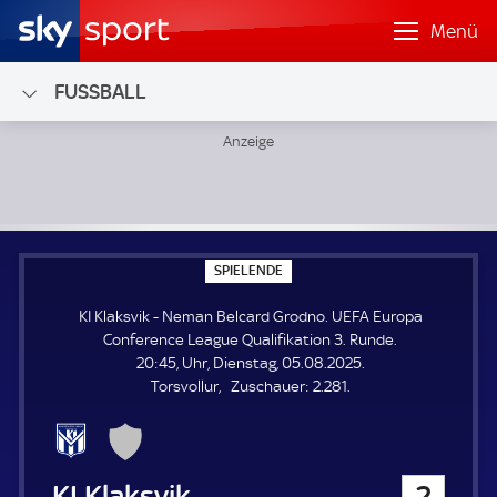
Menü
FUSSBALL
KI Klaksvik - Neman Belcard Grodno; UEFA Europa Conferen
S
SPIELENDE
P
I
KI Klaksvik - Neman Belcard Grodno. UEFA Europa
E
L
Conference League Qualifikation 3. Runde.
E
20:45, Uhr, Dienstag, 05.08.2025.
N
D
Z
Torsvollur
Zuschauer:
2.281.
E
u
s
c
h
KI Klaksvik
2