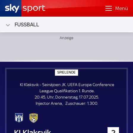
Menü
FUSSBALL
KI Klaksvik - Seinäjoen JK; UEFA Europa Conference League
S
SPIELENDE
P
I
KI Klaksvik - Seinäjoen JK. UEFA Europa Conference
E
L
League Qualifikation 1. Runde.
E
20:45, Uhr, Donnerstag, 17.07.2025.
N
D
Z
Injector Arena
Zuschauer:
1.300.
E
u
s
c
h
KI Klaksvik
2