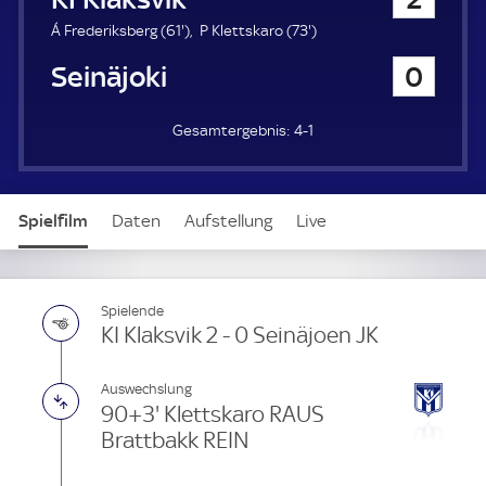
a
u
6
7
Á Frederiksberg (
61'
)
P Klettskaro (
73'
)
e
1
3
Seinäjoen JK
0
r
.
.
m
m
i
i
4-1
n
n
u
u
t
t
e
e
Spielfilm
Daten
Aufstellung
Live
Spielende
KI Klaksvik 2 - 0 Seinäjoen JK
Auswechslung
90+3' Klettskaro RAUS
Brattbakk REIN