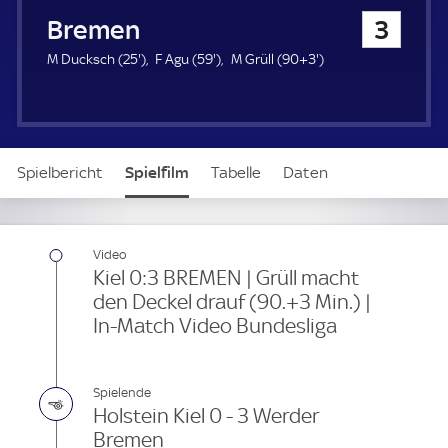
u
Werder Bremen
3
e
r
2
5
9
M Ducksch (
25'
)
F Agu (
59'
)
M Grüll (
90+3'
)
5
9
3
.
.
.
m
m
m
i
i
i
n
n
n
Spielbericht
Spielfilm
Tabelle
Daten
u
u
u
t
t
t
e
e
e
Aufstellung
Live
Video
Kiel 0:3 BREMEN | Grüll macht
den Deckel drauf (90.+3 Min.) |
In-Match Video Bundesliga
Spielende
Holstein Kiel 0 - 3 Werder
Bremen