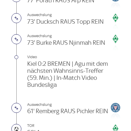
77' Porath RAUS Arp REIN
Auswechslung
73' Ducksch RAUS Topp REIN
Auswechslung
73' Burke RAUS Njinmah REIN
Video
Kiel 0:2 BREMEN | Agu mit dem
nächsten Wahnsinns-Treffer
(59. Min.) | In-Match Video
Bundesliga
Auswechslung
61' Remberg RAUS Pichler REIN
TOR