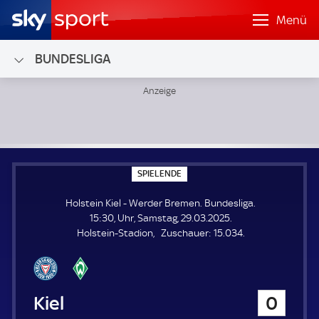
Menü
BUNDESLIGA
Holstein Kiel - Werder Bremen; Bundesliga
S
SPIELENDE
P
I
Holstein Kiel - Werder Bremen. Bundesliga.
E
L
15:30, Uhr, Samstag, 29.03.2025.
E
Z
Holstein-Stadion
Zuschauer:
15.034.
N
D
u
E
s
c
h
Holstein Kiel
0
a