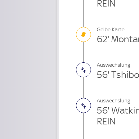
REIN
Gelbe Karte
62' Monta
Auswechslung
56' Tshib
Auswechslung
56' Watki
REIN