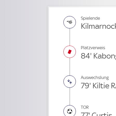
Spielende
Kilmarnock
Platzverweis
84' Kabon
Auswechslung
79' Kiltie
TOR
77' Curtis