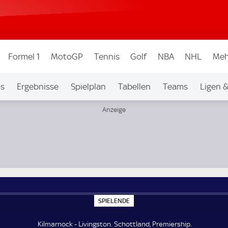
Formel 1
MotoGP
Tennis
Golf
NBA
NHL
Meh
os
Ergebnisse
Spielplan
Tabellen
Teams
Ligen 
S
SPIELENDE
P
I
E
Kilmarnock - Livingston. Schottland, Premiership.