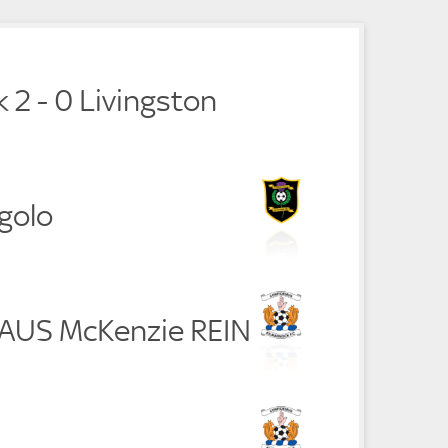
e
 2 - 0 Livingston
golo
 RAUS McKenzie REIN