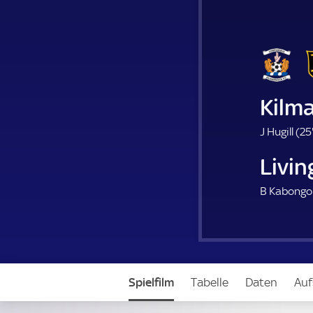
Kilm
J Hugill (
25
Livi
B Kabongol
Spielfilm
Tabelle
Daten
Auf