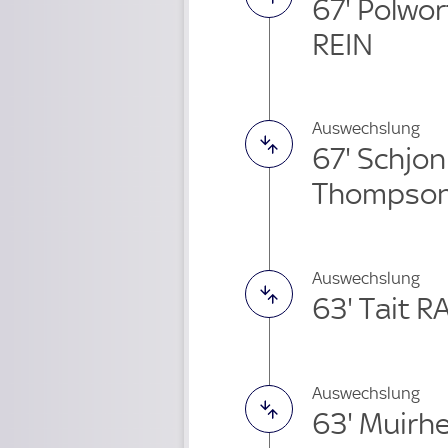
67' Polwo
REIN
Auswechslung
67' Schjo
Thompson
Auswechslung
63' Tait 
Auswechslung
63' Muirh