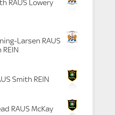
rth RAUS Lowery
nning-Larsen RAUS
 REIN
RAUS Smith REIN
ead RAUS McKay