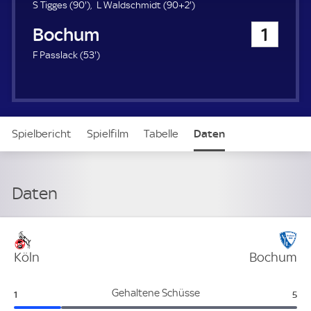
u
9
9
S Tigges (
90'
)
L Waldschmidt (
90+2'
)
e
0
2
VfL Bochum
1
r
.
.
m
m
5
F Passlack (
53'
)
i
i
3
n
n
.
u
u
m
t
t
i
e
e
n
Spielbericht
Spielfilm
Tabelle
Daten
u
t
e
Aufstellung
Live
Daten
Verteidigung
Köln
Bochum
Köln:
Bo
Gehaltene Schüsse
1
5