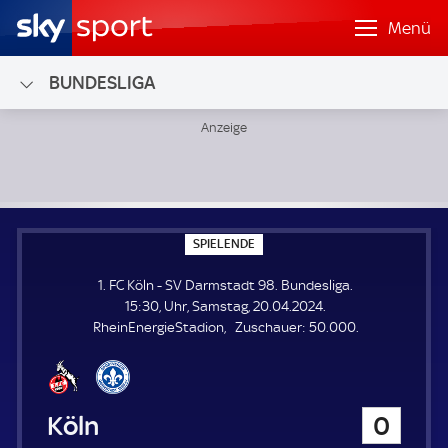
Menü
BUNDESLIGA
1. FC Köln - SV Darmstadt 98; Bundesliga
S
SPIELENDE
P
I
1. FC Köln - SV Darmstadt 98. Bundesliga.
E
L
15:30, Uhr, Samstag, 20.04.2024.
E
Z
RheinEnergieStadion
Zuschauer:
50.000.
N
D
u
E
s
c
h
1. FC Köln
0
a