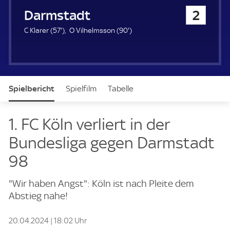
u
SV Darmstadt 98
2
e
r
5
9
C Klarer (
57'
)
O Vilhelmsson (
90'
)
7
0
.
.
m
m
i
i
n
n
Spielbericht
Spielfilm
Tabelle
u
u
t
t
e
e
News & Video
Daten
Aufstellung
Live
1. FC Köln verliert in der
Bundesliga gegen Darmstadt
98
"Wir haben Angst": Köln ist nach Pleite dem
Abstieg nahe!
20.04.2024 | 18:02 Uhr