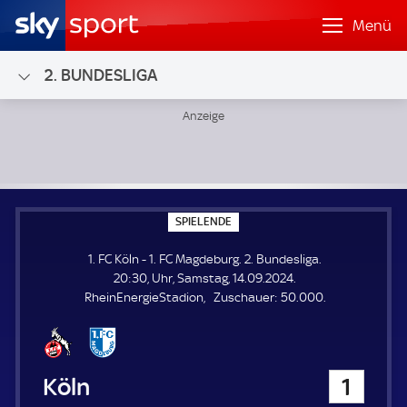
Menü
2. BUNDESLIGA
1. FC Köln - 1. FC Magdeburg; 2. Bundesliga
S
SPIELENDE
P
I
1. FC Köln - 1. FC Magdeburg. 2. Bundesliga.
E
L
20:30, Uhr, Samstag, 14.09.2024.
E
Z
RheinEnergieStadion
Zuschauer:
50.000.
N
D
u
E
s
c
h
1. FC Köln
1
a