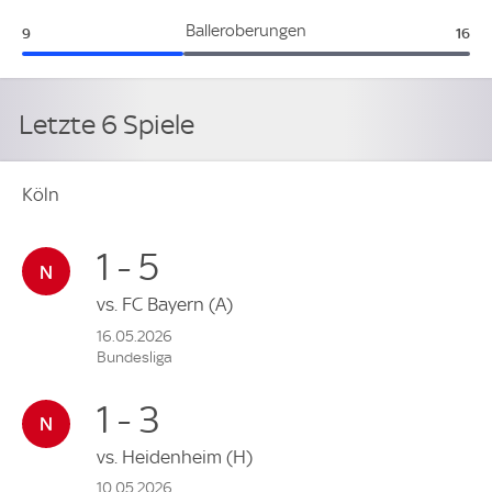
Köln:
Mag
Balleroberungen
9
16
Letzte 6 Spiele
Köln
1 - 5
vs.
FC Bayern
(A)
16.05.2026
Bundesliga
1 - 3
vs.
Heidenheim
(H)
10.05.2026