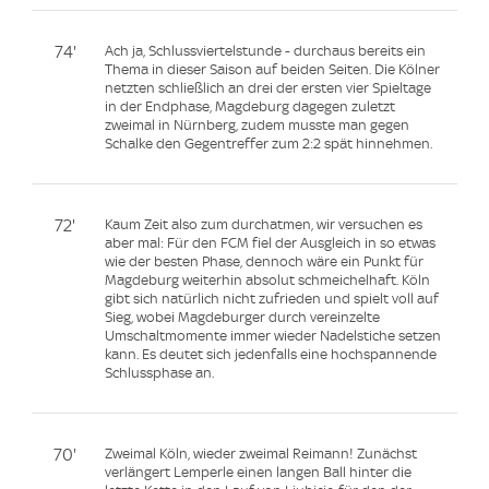
74'
Ach ja, Schlussviertelstunde - durchaus bereits ein
Thema in dieser Saison auf beiden Seiten. Die Kölner
netzten schließlich an drei der ersten vier Spieltage
in der Endphase, Magdeburg dagegen zuletzt
zweimal in Nürnberg, zudem musste man gegen
Schalke den Gegentreffer zum 2:2 spät hinnehmen.
72'
Kaum Zeit also zum durchatmen, wir versuchen es
aber mal: Für den FCM fiel der Ausgleich in so etwas
wie der besten Phase, dennoch wäre ein Punkt für
Magdeburg weiterhin absolut schmeichelhaft. Köln
gibt sich natürlich nicht zufrieden und spielt voll auf
Sieg, wobei Magdeburger durch vereinzelte
Umschaltmomente immer wieder Nadelstiche setzen
kann. Es deutet sich jedenfalls eine hochspannende
Schlussphase an.
70'
Zweimal Köln, wieder zweimal Reimann! Zunächst
verlängert Lemperle einen langen Ball hinter die