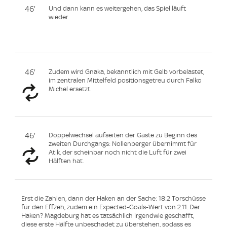
46'
Und dann kann es weitergehen, das Spiel läuft
wieder.
46'
Zudem wird Gnaka, bekanntlich mit Gelb vorbelastet,
im zentralen Mittelfeld positionsgetreu durch Falko
Michel ersetzt.
46'
Doppelwechsel aufseiten der Gäste zu Beginn des
zweiten Durchgangs: Nollenberger übernimmt für
Atik, der scheinbar noch nicht die Luft für zwei
Hälften hat.
Erst die Zahlen, dann der Haken an der Sache: 18:2 Torschüsse
für den Effzeh, zudem ein Expected-Goals-Wert von 2.11. Der
Haken? Magdeburg hat es tatsächlich irgendwie geschafft,
diese erste Hälfte unbeschadet zu überstehen, sodass es