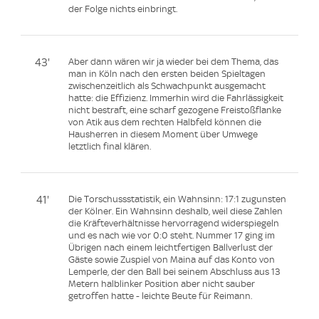
der Folge nichts einbringt.
43'
Aber dann wären wir ja wieder bei dem Thema, das
man in Köln nach den ersten beiden Spieltagen
zwischenzeitlich als Schwachpunkt ausgemacht
hatte: die Effizienz. Immerhin wird die Fahrlässigkeit
nicht bestraft, eine scharf gezogene Freistoßflanke
von Atik aus dem rechten Halbfeld können die
Hausherren in diesem Moment über Umwege
letztlich final klären.
41'
Die Torschussstatistik, ein Wahnsinn: 17:1 zugunsten
der Kölner. Ein Wahnsinn deshalb, weil diese Zahlen
die Kräfteverhältnisse hervorragend widerspiegeln
und es nach wie vor 0:0 steht. Nummer 17 ging im
Übrigen nach einem leichtfertigen Ballverlust der
Gäste sowie Zuspiel von Maina auf das Konto von
Lemperle, der den Ball bei seinem Abschluss aus 13
Metern halblinker Position aber nicht sauber
getroffen hatte - leichte Beute für Reimann.