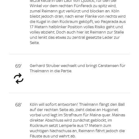
letzte Kette in den Lauf von Ljubicic, für den der
Winkel vor dem rechten Fünfereck zu spitz wird,
zumal Reimann gut verkürzt und blocken an. Köln
bleibt jedoch dran, nach einer Flanke von rechts wird
die Kugel in den Rückraum geköpft, wo Paqarada aus
17 Metern halblinker Position volles Risiko geht und
volley abzieht. Doch auch hier ist Reimann zur Stelle
und lenkt das etwas zu zentral gesetzte Leder zur
Seite.
69'
Gerhard Struber wechselt und bringt Carstensen für
Thielmann in die Partie.
68'
Köln will sofort antworten! Thielmann fängt den Ball
auf der rechten Seite ab, zieht dabei an Hugonet
vorbei und legt im Strafraum für Maina quer. Mainas
direkter Abschluss wird zunächst geblockt, im
Rückraum setzt Lemperle aus 17 Metern zum
wuchtigen Nachschuss an, Reimann fährt jedoch die
Fäuste aus und wehrt ab.