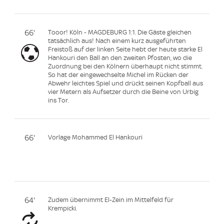
66'
Tooor! Köln - MAGDEBURG 1:1. Die Gäste gleichen
tatsächlich aus! Nach einem kurz ausgeführten
Freistoß auf der linken Seite hebt der heute starke El
Hankouri den Ball an den zweiten Pfosten, wo die
Zuordnung bei den Kölnern überhaupt nicht stimmt.
So hat der eingewechselte Michel im Rücken der
Abwehr leichtes Spiel und drückt seinen Kopfball aus
vier Metern als Aufsetzer durch die Beine von Urbig
ins Tor.
66'
Vorlage Mohammed El Hankouri
64'
Zudem übernimmt El-Zein im Mittelfeld für
Krempicki.