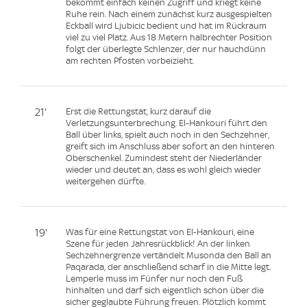
bekommt einfach keinen Zugriff und kriegt keine
Ruhe rein. Nach einem zunächst kurz ausgespielten
Eckball wird Ljubicic bedient und hat im Rückraum
viel zu viel Platz. Aus 18 Metern halbrechter Position
folgt der überlegte Schlenzer, der nur hauchdünn
am rechten Pfosten vorbeizieht.
21'
Erst die Rettungstat, kurz darauf die
Verletzungsunterbrechung. El-Hankouri führt den
Ball über links, spielt auch noch in den Sechzehner,
greift sich im Anschluss aber sofort an den hinteren
Oberschenkel. Zumindest steht der Niederländer
wieder und deutet an, dass es wohl gleich wieder
weitergehen dürfte.
19'
Was für eine Rettungstat von El-Hankouri, eine
Szene für jeden Jahresrückblick! An der linken
Sechzehnergrenze vertändelt Musonda den Ball an
Paqarada, der anschließend scharf in die Mitte legt.
Lemperle muss im Fünfer nur noch den Fuß
hinhalten und darf sich eigentlich schon über die
sicher geglaubte Führung freuen. Plötzlich kommt