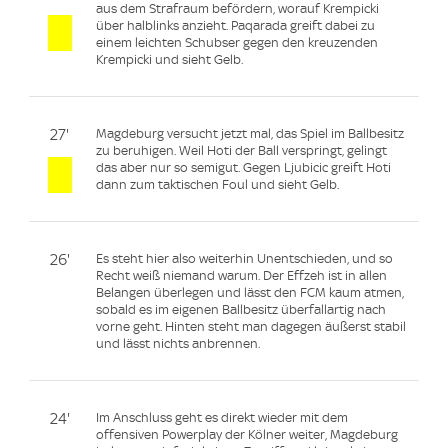
aus dem Strafraum befördern, worauf Krempicki
über halblinks anzieht. Paqarada greift dabei zu
einem leichten Schubser gegen den kreuzenden
Krempicki und sieht Gelb.
27'
Magdeburg versucht jetzt mal, das Spiel im Ballbesitz
zu beruhigen. Weil Hoti der Ball verspringt, gelingt
das aber nur so semigut. Gegen Ljubicic greift Hoti
dann zum taktischen Foul und sieht Gelb.
26'
Es steht hier also weiterhin Unentschieden, und so
Recht weiß niemand warum. Der Effzeh ist in allen
Belangen überlegen und lässt den FCM kaum atmen,
sobald es im eigenen Ballbesitz überfallartig nach
vorne geht. Hinten steht man dagegen äußerst stabil
und lässt nichts anbrennen.
24'
Im Anschluss geht es direkt wieder mit dem
offensiven Powerplay der Kölner weiter, Magdeburg