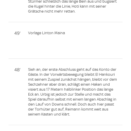
Stürmer schließlich das lange Bein aus und bugsiert
die Kugel hinter die Linie, Hoti kann mit seiner
Grätsche nicht mehr retten.
49'
Vorlage Linton Maina
48'
Sieh an, der erste Abschluss geht auf das Konto der
Gäste. In der Vorwärtsbewegung bleibt El Hankouri
mit seinem Zuspiel zunächst hängen, bleibt vor dem
Sechzehner aber dran, schlägt einen Haken und
visiert aus 17 Metern halblinker Position das lange
Eck an. Urbig ist jedoch zur Stelle und macht das
Spiel daraufhin selbst mit einem langen Abschlag in
den Lauf von Downs schnell. Doch auch hier passt
der Torhüter gut auf, Reimann kommt weit aus
seinem Kasten und klärt.