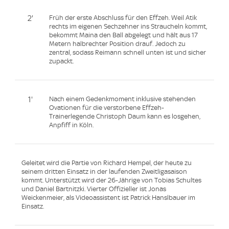
2'
Früh der erste Abschluss für den Effzeh. Weil Atik
rechts im eigenen Sechzehner ins Straucheln kommt,
bekommt Maina den Ball abgelegt und hält aus 17
Metern halbrechter Position drauf. Jedoch zu
zentral, sodass Reimann schnell unten ist und sicher
zupackt.
1'
Nach einem Gedenkmoment inklusive stehenden
Ovationen für die verstorbene Effzeh-
Trainerlegende Christoph Daum kann es losgehen,
Anpfiff in Köln.
Geleitet wird die Partie von Richard Hempel, der heute zu
seinem dritten Einsatz in der laufenden Zweitligasaison
kommt. Unterstützt wird der 26-Jährige von Tobias Schultes
und Daniel Bartnitzki. Vierter Offizieller ist Jonas
Weickenmeier, als Videoassistent ist Patrick Hanslbauer im
Einsatz.