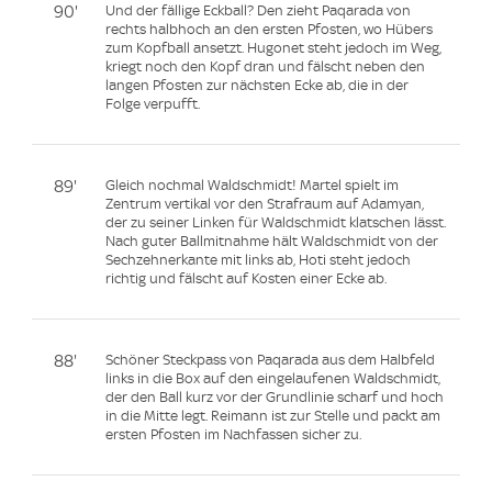
90'
Und der fällige Eckball? Den zieht Paqarada von
rechts halbhoch an den ersten Pfosten, wo Hübers
zum Kopfball ansetzt. Hugonet steht jedoch im Weg,
kriegt noch den Kopf dran und fälscht neben den
langen Pfosten zur nächsten Ecke ab, die in der
Folge verpufft.
89'
Gleich nochmal Waldschmidt! Martel spielt im
Zentrum vertikal vor den Strafraum auf Adamyan,
der zu seiner Linken für Waldschmidt klatschen lässt.
Nach guter Ballmitnahme hält Waldschmidt von der
Sechzehnerkante mit links ab, Hoti steht jedoch
richtig und fälscht auf Kosten einer Ecke ab.
88'
Schöner Steckpass von Paqarada aus dem Halbfeld
links in die Box auf den eingelaufenen Waldschmidt,
der den Ball kurz vor der Grundlinie scharf und hoch
in die Mitte legt. Reimann ist zur Stelle und packt am
ersten Pfosten im Nachfassen sicher zu.