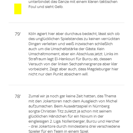
unterbindet das Ganze mit einem klaren taktischen
Foul und sieht Gelb.
79'
Köln agiert hier aber durchaus bedacht, lässt sich ob
des unglücklichen Spielstandes zu keinen verrückten
Dingen verleiten und weiß inzwischen schließlich
auch um die Umschaltstärke der Gäste. Kein
Umschaltmoment, aber ein Abschluss jetzt: Links im
Strafraum legt El-Hankouri für Burcu ab, dessen
Versuch von der linken Sechzehnergrenze aber klar
vorbeizieht. Zeigt aber auch, dass Magdeburger hier
nicht nur den Punkt absichern will.
78'
Zumal wir ja noch gar keine Zeit hatten, das Thema
mit den Jokertoren nach dem Ausgleich von Michel
aufzumachen. Beim Auswärtsspiel in Nürnberg
sorgte Christian Titz zuletzt ja schon mit seinem
glücklichen Händchen für ein Novum in der
eingleisigen 2. Liga. Nollenberger, Burcu und Hercher
- drei Jokertore durch mindestens drei verschiedene
Spieler für ein Team in einem Spiel.