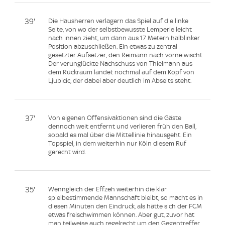
39'
Die Hausherren verlagern das Spiel auf die linke
Seite, von wo der selbstbewusste Lemperle leicht
nach innen zieht, um dann aus 17 Metern halblinker
Position abzuschließen. Ein etwas zu zentral
gesetzter Aufsetzer, den Reimann nach vorne wischt.
Der verunglückte Nachschuss von Thielmann aus
dem Rückraum landet nochmal auf dem Kopf von
Ljubicic, der dabei aber deutlich im Abseits steht.
37'
Von eigenen Offensivaktionen sind die Gäste
dennoch weit entfernt und verlieren früh den Ball,
sobald es mal über die Mittellinie hinausgeht. Ein
Topspiel, in dem weiterhin nur Köln diesem Ruf
gerecht wird.
35'
Wenngleich der Effzeh weiterhin die klar
spielbestimmende Mannschaft bleibt, so macht es in
diesen Minuten den Eindruck, als hätte sich der FCM
etwas freischwimmen können. Aber gut, zuvor hat
man teilweise auch regelrecht um den Gegentreffer