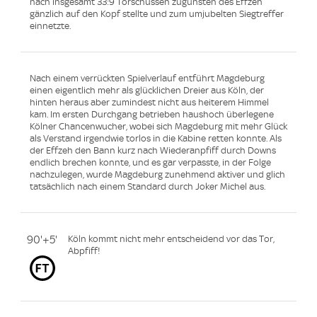
nach insgesamt 33:9 Torschüssen zugunsten des Effzeh
gänzlich auf den Kopf stellte und zum umjubelten Siegtreffer
einnetzte.
Nach einem verrückten Spielverlauf entführt Magdeburg
einen eigentlich mehr als glücklichen Dreier aus Köln, der
hinten heraus aber zumindest nicht aus heiterem Himmel
kam. Im ersten Durchgang betrieben haushoch überlegene
Kölner Chancenwucher, wobei sich Magdeburg mit mehr Glück
als Verstand irgendwie torlos in die Kabine retten konnte. Als
der Effzeh den Bann kurz nach Wiederanpfiff durch Downs
endlich brechen konnte, und es gar verpasste, in der Folge
nachzulegen, wurde Magdeburg zunehmend aktiver und glich
tatsächlich nach einem Standard durch Joker Michel aus.
90'+5'
Köln kommt nicht mehr entscheidend vor das Tor,
Abpfiff!