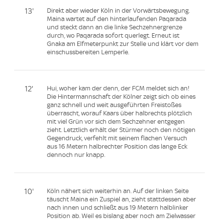
13'
Direkt aber wieder Köln in der Vorwärtsbewegung.
Maina wartet auf den hinterlaufenden Paqarada
und steckt dann an die linke Sechzehnergrenze
durch, wo Paqarada sofort querlegt. Erneut ist
Gnaka am Elfmeterpunkt zur Stelle und klärt vor dem
einschussbereiten Lemperle.
12'
Hui, woher kam der denn, der FCM meldet sich an!
Die Hintermannschaft der Kölner zeigt sich ob eines
ganz schnell und weit ausgeführten Freistoßes
überrascht, worauf Kaars über halbrechts plötzlich
mit viel Grün vor sich dem Sechzehner entgegen
zieht. Letztlich erhält der Stürmer noch den nötigen
Gegendruck, verfehlt mit seinem flachen Versuch
aus 16 Metern halbrechter Position das lange Eck
dennoch nur knapp.
10'
Köln nähert sich weiterhin an. Auf der linken Seite
täuscht Maina ein Zuspiel an, zieht stattdessen aber
nach innen und schließt aus 19 Metern halblinker
Position ab. Weil es bislang aber noch am Zielwasser