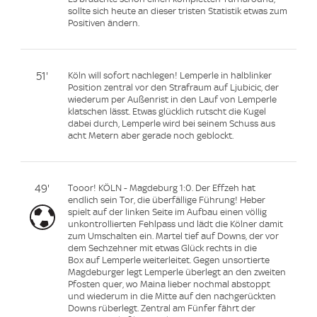
sollte sich heute an dieser tristen Statistik etwas zum
Positiven ändern.
51'
Köln will sofort nachlegen! Lemperle in halblinker
Position zentral vor den Strafraum auf Ljubicic, der
wiederum per Außenrist in den Lauf von Lemperle
klatschen lässt. Etwas glücklich rutscht die Kugel
dabei durch, Lemperle wird bei seinem Schuss aus
acht Metern aber gerade noch geblockt.
49'
Tooor! KÖLN - Magdeburg 1:0. Der Effzeh hat
endlich sein Tor, die überfällige Führung! Heber
spielt auf der linken Seite im Aufbau einen völlig
unkontrollierten Fehlpass und lädt die Kölner damit
zum Umschalten ein. Martel tief auf Downs, der vor
dem Sechzehner mit etwas Glück rechts in die
Box auf Lemperle weiterleitet. Gegen unsortierte
Magdeburger legt Lemperle überlegt an den zweiten
Pfosten quer, wo Maina lieber nochmal abstoppt
und wiederum in die Mitte auf den nachgerückten
Downs rüberlegt. Zentral am Fünfer fährt der