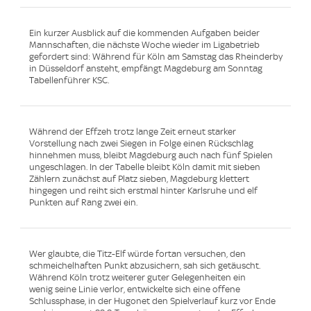
Ein kurzer Ausblick auf die kommenden Aufgaben beider
Mannschaften, die nächste Woche wieder im Ligabetrieb
gefordert sind: Während für Köln am Samstag das Rheinderby
in Düsseldorf ansteht, empfängt Magdeburg am Sonntag
Tabellenführer KSC.
Während der Effzeh trotz lange Zeit erneut starker
Vorstellung nach zwei Siegen in Folge einen Rückschlag
hinnehmen muss, bleibt Magdeburg auch nach fünf Spielen
ungeschlagen. In der Tabelle bleibt Köln damit mit sieben
Zählern zunächst auf Platz sieben, Magdeburg klettert
hingegen und reiht sich erstmal hinter Karlsruhe und elf
Punkten auf Rang zwei ein.
Wer glaubte, die Titz-Elf würde fortan versuchen, den
schmeichelhaften Punkt abzusichern, sah sich getäuscht.
Während Köln trotz weiterer guter Gelegenheiten ein
wenig seine Linie verlor, entwickelte sich eine offene
Schlussphase, in der Hugonet den Spielverlauf kurz vor Ende