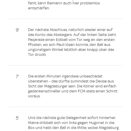
fehlt, kann Reimann auch hier problemlos
entschärfen.
9'
Der nächste Abschluss, natürlich wieder einer auf
das Konto des Absteigers: Auf der linken Seite zieht
Paqarada einen Eckball vom Tor weg an den ersten
Pfosten, wo sich Pauli lösen konnte, den Ball aus
ungünstigem Winkel letztlich aber knapp über das
Tor drückt.
7'
Die ersten Minuten irgendwie unbeschadet
überstehen - das dürfte zumindest die Devise aus
Sicht der Magdeburger sein. Die Kölner sind einfach
gedankenschneller und dem FCM stets einen Schritt
voraus.
5'
Und die nächste gute Gelegenheit sofort hinterher.
Maina dribbelt sich von links gegen Hugonet in die
Box und hebt den Ball in die Mitte, wobei Magdeburg