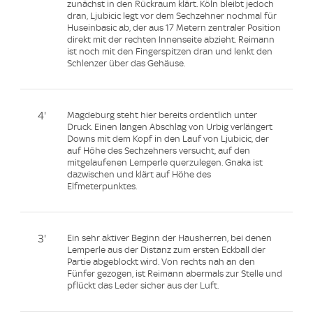
zunächst in den Rückraum klärt. Köln bleibt jedoch
dran, Ljubicic legt vor dem Sechzehner nochmal für
Huseinbasic ab, der aus 17 Metern zentraler Position
direkt mit der rechten Innenseite abzieht. Reimann
ist noch mit den Fingerspitzen dran und lenkt den
Schlenzer über das Gehäuse.
4'
Magdeburg steht hier bereits ordentlich unter
Druck. Einen langen Abschlag von Urbig verlängert
Downs mit dem Kopf in den Lauf von Ljubicic, der
auf Höhe des Sechzehners versucht, auf den
mitgelaufenen Lemperle querzulegen. Gnaka ist
dazwischen und klärt auf Höhe des
Elfmeterpunktes.
3'
Ein sehr aktiver Beginn der Hausherren, bei denen
Lemperle aus der Distanz zum ersten Eckball der
Partie abgeblockt wird. Von rechts nah an den
Fünfer gezogen, ist Reimann abermals zur Stelle und
pflückt das Leder sicher aus der Luft.