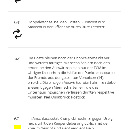
64'
Doppelwechsel bei den Gästen: Zunächst wird
Amaechi in der Offensive durch Burcu ersetzt.
62'
Die Gäste bleiben nach der Chance etwas aktiver
und werden mutiger. Mit sechs Zählern nach den
ersten beiden Auswärtsspielen hat der FCM im
Übrigen fast schon die Hälfte der Punkteausbeute in
der Fremde aus der gesamten Vorsaison (14)
erreicht. Die einzigen Auswärtsdreier fuhr man dabei
allesamt gegen Mannschaften ein, die das
Unterhaus inzwischen verlassen durften respektive
mussten: Kiel, Osnabrück, Rostock.
60'
Im Anschluss setzt Krempicki nochmal gegen Urbig
nach, trifft den Keeper dabei unglücklich mit dem
Knie im Gesicht und sieht verdient Gelb.