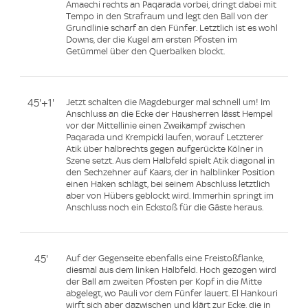
Amaechi rechts an Paqarada vorbei, dringt dabei mit
Tempo in den Strafraum und legt den Ball von der
Grundlinie scharf an den Fünfer. Letztlich ist es wohl
Downs, der die Kugel am ersten Pfosten im
Getümmel über den Querbalken blockt.
45'+1'
Jetzt schalten die Magdeburger mal schnell um! Im
Anschluss an die Ecke der Hausherren lässt Hempel
vor der Mittellinie einen Zweikampf zwischen
Paqarada und Krempicki laufen, worauf Letzterer
Atik über halbrechts gegen aufgerückte Kölner in
Szene setzt. Aus dem Halbfeld spielt Atik diagonal in
den Sechzehner auf Kaars, der in halblinker Position
einen Haken schlägt, bei seinem Abschluss letztlich
aber von Hübers geblockt wird. Immerhin springt im
Anschluss noch ein Eckstoß für die Gäste heraus.
45'
Auf der Gegenseite ebenfalls eine Freistoßflanke,
diesmal aus dem linken Halbfeld. Hoch gezogen wird
der Ball am zweiten Pfosten per Kopf in die Mitte
abgelegt, wo Pauli vor dem Fünfer lauert. El Hankouri
wirft sich aber dazwischen und klärt zur Ecke, die in