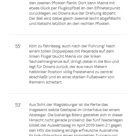
den zweiten Pfosten flankt. Dort kann Maina mit
etwas Glück per Flugkopfball an den Elfmeterpunkt
zurücklegen, wo Downs aus der Drehung abzieht.
Der Ball wird dabei gleich zweimal leicht abgefälscht
und klatscht letztlich an den rechten Pfosten.
55'
Köln zu fahrlässig, auch nach der Führung! Nach
einem tollen Doppelpass mit Paqarada auf dem
linken Flügel taucht Maina vor der linken
Sechzehnergrenze auf, dringt dabei in die Box und
legt für Downs zurück, der aus neun Metern
halblinker Position völlig freistehend zu zentral
abschließt und an einer starken Fußabwehr von
Reimann scheitert.
53'
Aus Sicht der Magdeburger ist die Partie das
insgesamt siebte Gastspiel im Unterhaus bei einem
Absteiger. Die bisherige Bilanz gestaltet sich in dieser
Hinsicht nicht gerade prickelnd: Bei fünf Niederlagen
bildet der Auswärtssieg im April 2019 beim 2:1 gegen
den HSV die bislang einzige erfreuliche Ausnahme.
Es bräuchte schon einen kompletten Turnaround,