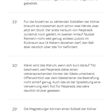
gebettelt.
33'
Für die Anzahl an zu zählenden Eckbällen der Kölner
braucht es inzwischen auch schon zwei Hände, zwei
jetzt am Stück: Der erste Versuch von Paqarada
zunächst noch geklärt, im zweiten Anlauf faustet
Reimann nicht weit genug, sodass Ljubicic im
Rückraum aus 14 Metern abziehen darf, den Ball
aber deutlich über das Tor befördert.
30'
Klarer wird das Warum, wenn sich kurz darauf Titz
beschwert, weil Paqarada dabei einen
vielversprechenden Konter der Gäste unterband.
Offensichtlich war dem Gästetrainer die Bestrafung
nicht scharf genug. Auch das ist der Spielleitung eine
Verwarnung wert. Rot für Paqarada, das wäre
deutlich drüber gewesen.
29'
Die Magdeburger können einen Eckball der Kölner