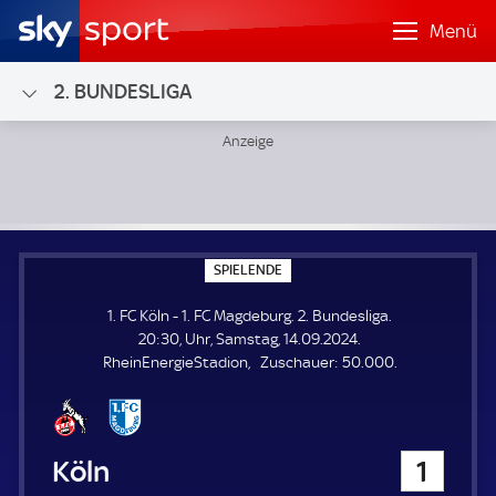
Menü
2. BUNDESLIGA
1. FC Köln - 1. FC Magdeburg; 2. Bundesliga
S
SPIELENDE
P
I
1. FC Köln - 1. FC Magdeburg. 2. Bundesliga.
E
L
20:30, Uhr, Samstag, 14.09.2024.
E
Z
RheinEnergieStadion
Zuschauer:
50.000.
N
D
u
E
s
c
h
1. FC Köln
1
a