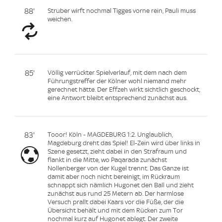
88'
Struber wirft nochmal Tigges vorne rein, Pauli muss
weichen.
85'
Völlig verrückter Spielverlauf, mit dem nach dem
Führungstreffer der Kölner wohl niemand mehr
gerechnet hätte. Der Effzeh wirkt sichtlich geschockt,
eine Antwort bleibt entsprechend zunächst aus.
83'
Tooor! Köln - MAGDEBURG 1:2. Unglaublich,
Magdeburg dreht das Spiel! El-Zein wird über links in
Szene gesetzt, zieht dabei in den Strafraum und
flankt in die Mitte, wo Paqarada zunächst
Nollenberger von der Kugel trennt. Das Ganze ist
damit aber noch nicht bereinigt, im Rückraum
schnappt sich nämlich Hugonet den Ball und zieht
zunächst aus rund 25 Metern ab. Der harmlose
Versuch prallt dabei Kaars vor die Füße, der die
Übersicht behält und mit dem Rücken zum Tor
nochmal kurz auf Hugonet ablegt. Der zweite