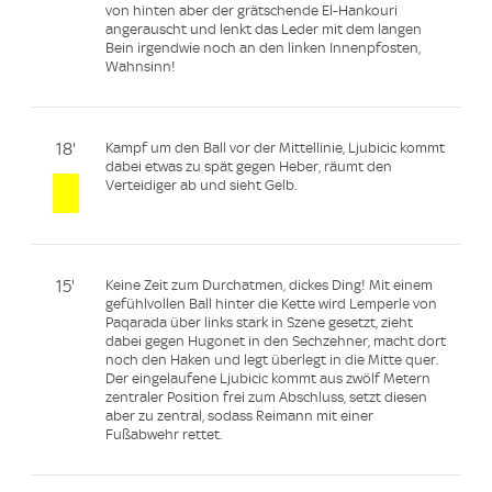
von hinten aber der grätschende El-Hankouri
angerauscht und lenkt das Leder mit dem langen
Bein irgendwie noch an den linken Innenpfosten,
Wahnsinn!
18'
Kampf um den Ball vor der Mittellinie, Ljubicic kommt
dabei etwas zu spät gegen Heber, räumt den
Verteidiger ab und sieht Gelb.
15'
Keine Zeit zum Durchatmen, dickes Ding! Mit einem
gefühlvollen Ball hinter die Kette wird Lemperle von
Paqarada über links stark in Szene gesetzt, zieht
dabei gegen Hugonet in den Sechzehner, macht dort
noch den Haken und legt überlegt in die Mitte quer.
Der eingelaufene Ljubicic kommt aus zwölf Metern
zentraler Position frei zum Abschluss, setzt diesen
aber zu zentral, sodass Reimann mit einer
Fußabwehr rettet.