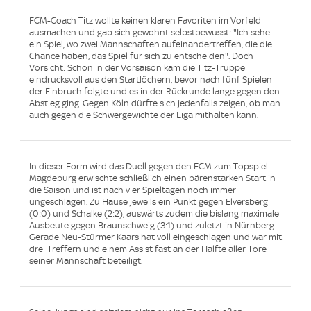
FCM-Coach Titz wollte keinen klaren Favoriten im Vorfeld
ausmachen und gab sich gewohnt selbstbewusst: "Ich sehe
ein Spiel, wo zwei Mannschaften aufeinandertreffen, die die
Chance haben, das Spiel für sich zu entscheiden". Doch
Vorsicht: Schon in der Vorsaison kam die Titz-Truppe
eindrucksvoll aus den Startlöchern, bevor nach fünf Spielen
der Einbruch folgte und es in der Rückrunde lange gegen den
Abstieg ging. Gegen Köln dürfte sich jedenfalls zeigen, ob man
auch gegen die Schwergewichte der Liga mithalten kann.
In dieser Form wird das Duell gegen den FCM zum Topspiel.
Magdeburg erwischte schließlich einen bärenstarken Start in
die Saison und ist nach vier Spieltagen noch immer
ungeschlagen. Zu Hause jeweils ein Punkt gegen Elversberg
(0:0) und Schalke (2:2), auswärts zudem die bislang maximale
Ausbeute gegen Braunschweig (3:1) und zuletzt in Nürnberg.
Gerade Neu-Stürmer Kaars hat voll eingeschlagen und war mit
drei Treffern und einem Assist fast an der Hälfte aller Tore
seiner Mannschaft beteiligt.