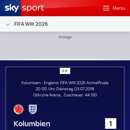
Menü
FIFA WM 2026
Kolumbien - England; FIFA WM 2026 Achtelfinale
n
n.V.
.
V
Kolumbien - England. FIFA WM 2026 Achtelfinale.
.
20:00, Uhr, Dienstag, 03.07.2018.
Z
Otkrytie Arena
Zuschauer:
44.190.
u
s
c
h
Kolumbien
1
a