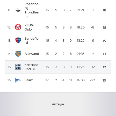
Rosenbo
rg
11
15
5
3
7
21:21
0
18
Trondhei
m
KFUM
12
16
5
3
8
18:26
-8
18
Oslo
Sandefjo
13
16
4
3
9
13:22
-9
15
rd
Aalesund
14
15
2
7
6
21:35
-14
13
Kristians
15
15
3
3
9
13:25
-12
12
und BK
Start
16
17
2
4
11
16:38
-22
10