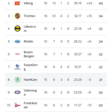
Viking
2
16
13
1
2
39:15
+24
40
Tromso
3
16
10
4
2
32:17
+15
34
Lillestro
4
15
8
1
6
22:18
+4
25
m
Molde
5
15
7
3
5
28:22
+6
24
Brann
6
16
7
1
8
33:27
+6
22
Bergen
Sarpsbor
7
16
6
4
6
19:21
-2
22
g
HamKam
8
15
6
3
6
23:26
-3
21
Valereng
9
16
6
2
8
23:29
-6
20
a
Fredrikst
10
16
6
2
8
17:27
-10
20
ad