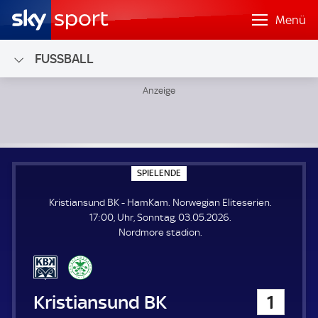
Menü
FUSSBALL
Kristiansund BK - HamKam; Norwegian Eliteserien
S
SPIELENDE
P
I
Kristiansund BK - HamKam. Norwegian Eliteserien.
E
L
17:00, Uhr, Sonntag, 03.05.2026.
E
Nordmore stadion.
N
D
E
Kristiansund BK
1