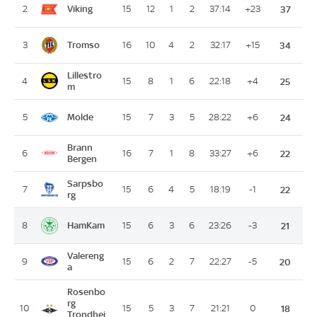
Viking
2
15
12
1
2
37:14
+23
37
Tromso
3
16
10
4
2
32:17
+15
34
Lillestro
4
15
8
1
6
22:18
+4
25
m
Molde
5
15
7
3
5
28:22
+6
24
Brann
6
16
7
1
8
33:27
+6
22
Bergen
Sarpsbo
7
15
6
4
5
18:19
-1
22
rg
HamKam
8
15
6
3
6
23:26
-3
21
Valereng
9
15
6
2
7
22:27
-5
20
a
Rosenbo
rg
10
15
5
3
7
21:21
0
18
Trondhei