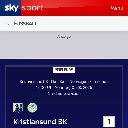
Menü
FUSSBALL
Kristiansund BK - HamKam; Norwegian Eliteserien
S
SPIELENDE
P
I
Kristiansund BK - HamKam. Norwegian Eliteserien.
E
L
17:00, Uhr, Sonntag, 03.05.2026.
E
Nordmore stadion.
N
D
E
Kristiansund BK
1