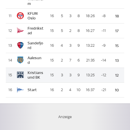
m
KFUM
11
16
5
3
8
18:26
-8
18
Oslo
Fredrikst
12
15
5
2
8
16:27
-11
17
ad
Sandefjo
13
16
4
3
9
13:22
-9
15
rd
Aalesun
14
15
2
7
6
21:35
-14
13
d
Kristians
15
15
3
3
9
13:25
-12
12
und BK
Start
16
16
2
4
10
16:37
-21
10