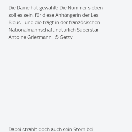
I
Die Dame hat gewählt: Die Nummer sieben
m
soll es sein, für diese Anhängerin der Les
a
Bleus - und die trägt in der französischen
g
Nationalmannschaft natürlich Superstar
e
Antoine Griezmann. © Getty
:
I
Dabei strahlt doch auch sein Stern bei