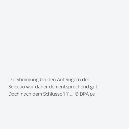
e
:
I
Die Stimmung bei den Anhängern der
m
Selecao war daher dementsprechend gut.
a
Doch nach dem Schlusspfiff ... © DPA pa
g
e
: