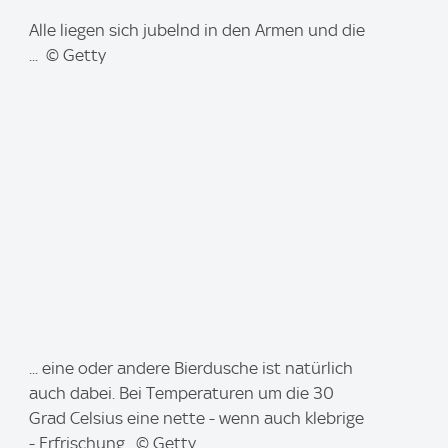
I
Alle liegen sich jubelnd in den Armen und die
m
... © Getty
a
g
e
:
I
... eine oder andere Bierdusche ist natürlich
m
auch dabei. Bei Temperaturen um die 30
a
Grad Celsius eine nette - wenn auch klebrige
g
- Erfrischung. © Getty