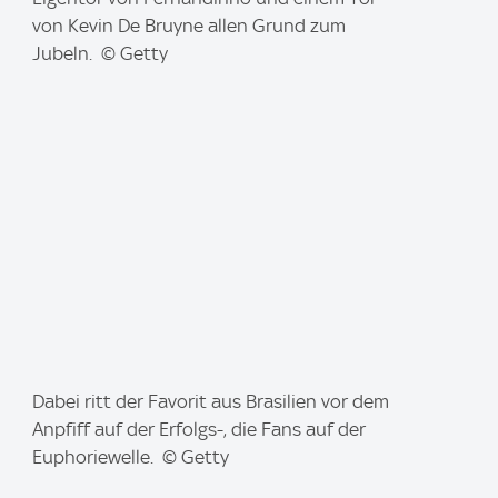
g
von Kevin De Bruyne allen Grund zum
e
Jubeln. © Getty
:
I
Dabei ritt der Favorit aus Brasilien vor dem
m
Anpfiff auf der Erfolgs-, die Fans auf der
a
Euphoriewelle. © Getty
g