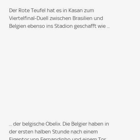
I
Der Rote Teufel hat es in Kasan zum
m
Viertelfinal-Duell zwischen Brasilien und
a
Belgien ebenso ins Stadion geschafft wie ...
g
e
:
I
... der belgische Obelix. Die Belgier haben in
m
der ersten halben Stunde nach einem
a
Eigentor von Fernandinho und einem Tor