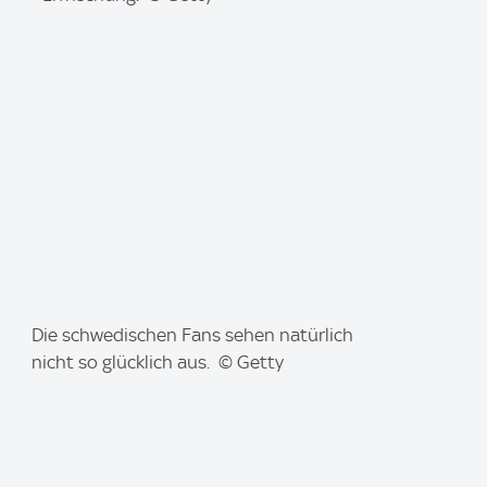
e
:
I
Die schwedischen Fans sehen natürlich
m
nicht so glücklich aus. © Getty
a
g
e
: