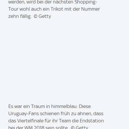
a
werden, wird bei der nächsten Shopping-
g
Tour wohl auch ein Trikot mit der Nummer
e
zehn fällig. © Getty
:
I
Es war ein Traum in himmelblau: Diese
m
Uruguay-Fans schienen früh zu ahnen, dass
a
das Viertelfinale für ihr Team die Endstation
g
bei der WM 2018 sein sollte. © Getty