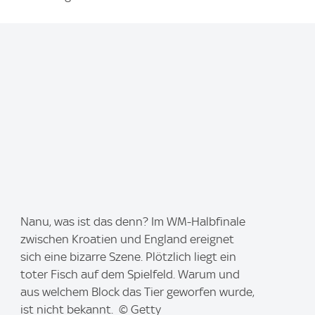
I
Nanu, was ist das denn? Im WM-Halbfinale
m
zwischen Kroatien und England ereignet
a
sich eine bizarre Szene. Plötzlich liegt ein
g
toter Fisch auf dem Spielfeld. Warum und
e
aus welchem Block das Tier geworfen wurde,
:
ist nicht bekannt. © Getty