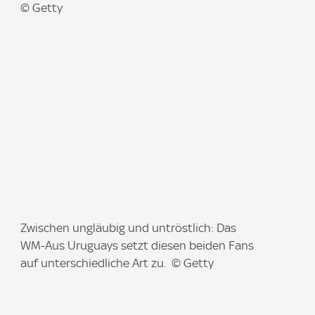
© Getty
I
Zwischen ungläubig und untröstlich: Das
m
WM-Aus Uruguays setzt diesen beiden Fans
a
auf unterschiedliche Art zu. © Getty
g
e