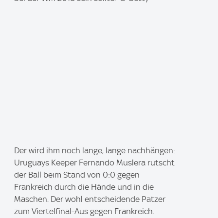
e
:
I
Der wird ihm noch lange, lange nachhängen:
m
Uruguays Keeper Fernando Muslera rutscht
a
der Ball beim Stand von 0:0 gegen
g
Frankreich durch die Hände und in die
e
Maschen. Der wohl entscheidende Patzer
:
zum Viertelfinal-Aus gegen Frankreich.