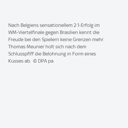
I
Nach Belgiens sensationellem 2:1-Erfolg im
m
WM-Viertelfinale gegen Brasilien kennt die
a
Freude bei den Spielern keine Grenzen mehr.
g
Thomas Meunier holt sich nach dem
e
Schlusspfiff die Belohnung in Form eines
:
Kusses ab. © DPA pa