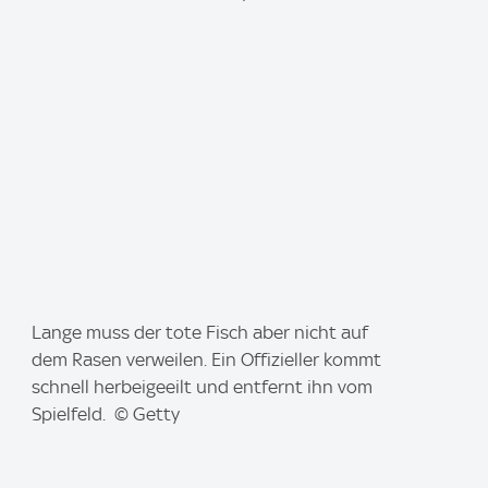
I
Lange muss der tote Fisch aber nicht auf
m
dem Rasen verweilen. Ein Offizieller kommt
a
schnell herbeigeeilt und entfernt ihn vom
g
Spielfeld. © Getty
e
: