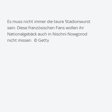
I
Es muss nicht immer die teure Stadionwurst
m
sein: Diese französischen Fans wollen ihr
a
Nationalgebäck auch in Nischni Nowgorod
g
nicht missen. © Getty
e
: