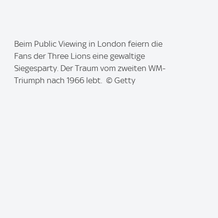
I
Beim Public Viewing in London feiern die
m
Fans der Three Lions eine gewaltige
a
Siegesparty. Der Traum vom zweiten WM-
g
Triumph nach 1966 lebt. © Getty
e
: