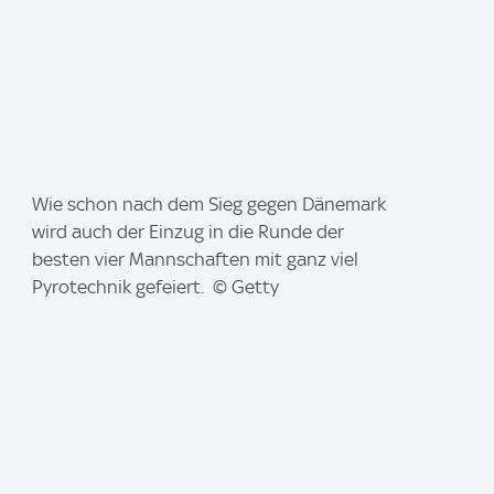
I
Wie schon nach dem Sieg gegen Dänemark
m
wird auch der Einzug in die Runde der
a
besten vier Mannschaften mit ganz viel
g
Pyrotechnik gefeiert. © Getty
e
: