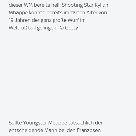
m
dieser WM bereits hell: Shooting Star Kylian
a
Mbappe könnte bereits im zarten Alter von
g
19 Jahren der ganz große Wurf im
e
Weltfußball gelingen. © Getty
:
I
Sollte Youngster Mbappe tatsächlich der
m
entscheidende Mann bei den Franzosen