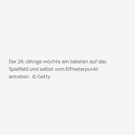
I
Der 26-Jährige möchte am liebsten auf das
m
Spielfeld und selbst vom Elfmeterpunkt
a
antreten. © Getty
g
e
: