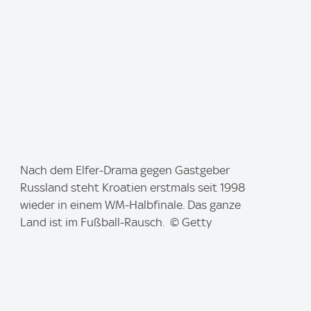
I
Nach dem Elfer-Drama gegen Gastgeber
m
Russland steht Kroatien erstmals seit 1998
a
wieder in einem WM-Halbfinale. Das ganze
g
Land ist im Fußball-Rausch. © Getty
e
: