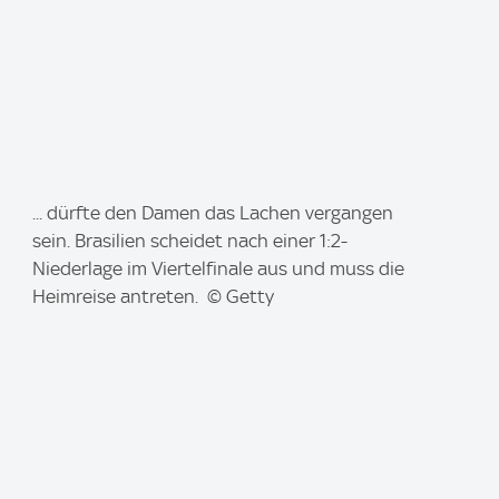
I
... dürfte den Damen das Lachen vergangen
m
sein. Brasilien scheidet nach einer 1:2-
a
Niederlage im Viertelfinale aus und muss die
g
Heimreise antreten. © Getty
e
: