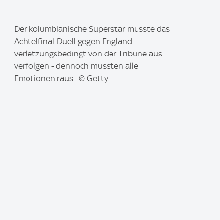
I
Der kolumbianische Superstar musste das
m
Achtelfinal-Duell gegen England
a
verletzungsbedingt von der Tribüne aus
g
verfolgen - dennoch mussten alle
e
Emotionen raus. © Getty
: