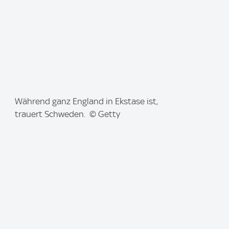
I
Während ganz England in Ekstase ist,
m
trauert Schweden. © Getty
a
g
e
: