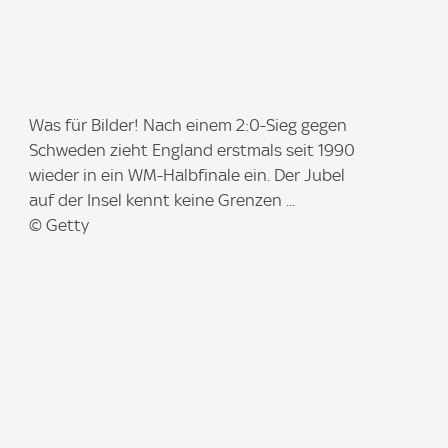
I
Was für Bilder! Nach einem 2:0-Sieg gegen
m
Schweden zieht England erstmals seit 1990
a
wieder in ein WM-Halbfinale ein. Der Jubel
g
auf der Insel kennt keine Grenzen ...
e
© Getty
: