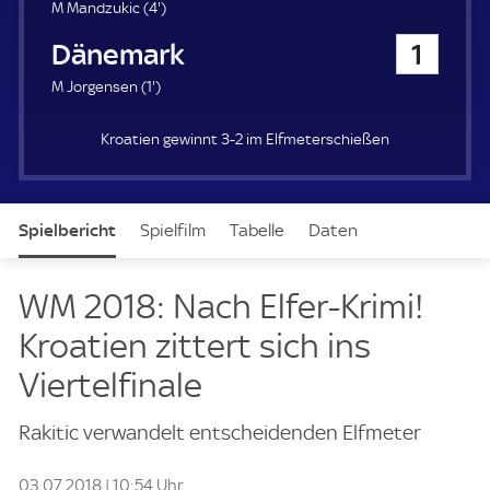
u
4
M Mandzukic (
4'
)
e
.
Dänemark
1
r
m
i
1
M Jorgensen (
1'
)
n
.
u
m
t
Kroatien gewinnt 3-2 im Elfmeterschießen
i
e
n
u
t
Spielbericht
Spielfilm
Tabelle
Daten
e
Aufstellung
Live
WM 2018: Nach Elfer-Krimi!
Kroatien zittert sich ins
Viertelfinale
Rakitic verwandelt entscheidenden Elfmeter
03.07.2018 | 10:54 Uhr