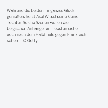
I
Während die beiden ihr ganzes Glück
m
genießen, herzt Axel Witsel seine kleine
a
Tochter. Solche Szenen wollen die
g
belgischen Anhänger am liebsten sicher
e
auch nach dem Halbfinale gegen Frankreich
:
sehen ... © Getty