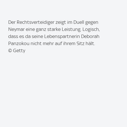
I
Der Rechtsverteidiger zeigt im Duell gegen
m
Neymar eine ganz starke Leistung. Logisch,
a
dass es da seine Lebenspartnerin Deborah
g
Panzokou nicht mehr auf ihrem Sitz hält.
e
© Getty
: