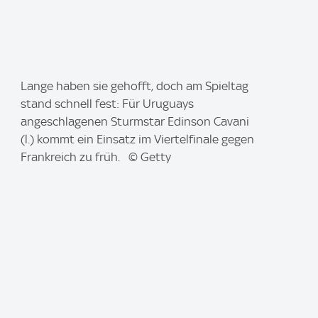
I
Lange haben sie gehofft, doch am Spieltag
m
stand schnell fest: Für Uruguays
a
angeschlagenen Sturmstar Edinson Cavani
g
(l.) kommt ein Einsatz im Viertelfinale gegen
e
Frankreich zu früh. © Getty
: