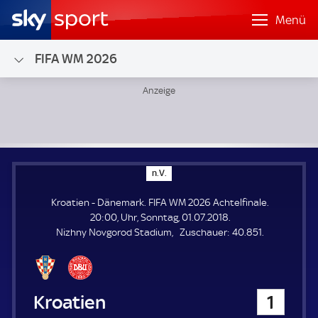
Menü
FIFA WM 2026
Kroatien - Dänemark; FIFA WM 2026 Achtelfinale
n
n.V.
.
V
Kroatien - Dänemark. FIFA WM 2026 Achtelfinale.
.
20:00, Uhr, Sonntag, 01.07.2018.
Z
Nizhny Novgorod Stadium
Zuschauer:
40.851.
u
s
c
h
Kroatien
1
a