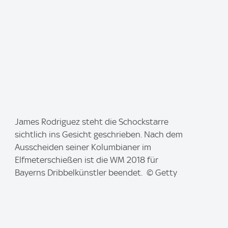
:
I
James Rodriguez steht die Schockstarre
m
sichtlich ins Gesicht geschrieben. Nach dem
a
Ausscheiden seiner Kolumbianer im
g
Elfmeterschießen ist die WM 2018 für
e
Bayerns Dribbelkünstler beendet. © Getty
: