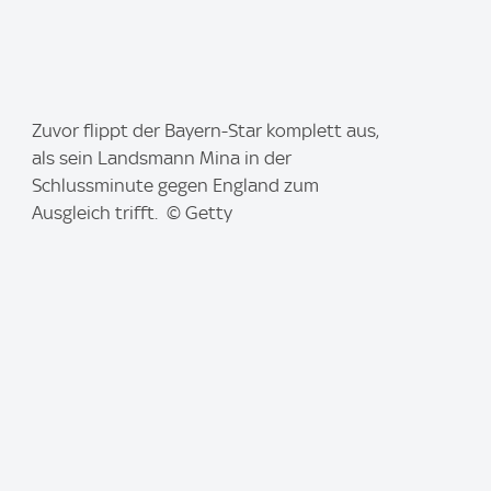
I
Zuvor flippt der Bayern-Star komplett aus,
m
als sein Landsmann Mina in der
a
Schlussminute gegen England zum
g
Ausgleich trifft. © Getty
e
: