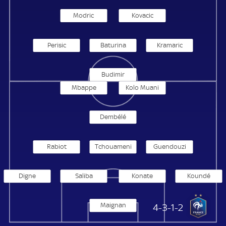
Modric
Kovacic
Perisic
Baturina
Kramaric
Budimir
Mbappe
Kolo Muani
Dembélé
Rabiot
Tchouameni
Guendouzi
Digne
Saliba
Konate
Koundé
Maignan
Frankreich
4-3-1-2