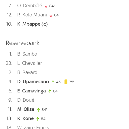
7
O
Dembélé
84'
84. minute
12
R
Kolo Muani
64'
64. minute
10
K
Mbappe
(c)
Reservebank
1
B
Samba
23
L
Chevalier
2
B
Pavard
4
D
Upamecano
75. minute
45'
45. minute
75'
6
E
Camavinga
64'
64. minute
9
D
Doué
11
M
Olise
84'
84. minute
13
K
Kone
84'
84. minute
18
W
Zaire-Emery