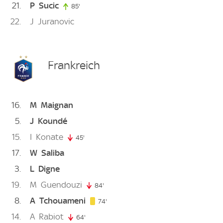
21
P
Sucic
85'
85. minute
22
J
Juranovic
Frankreich
16
M
Maignan
5
J
Koundé
15
I
Konate
45'
45. minute
17
W
Saliba
3
L
Digne
19
M
Guendouzi
84'
84. minute
8
A
Tchouameni
74. minute
74'
14
A
Rabiot
64'
64. minute