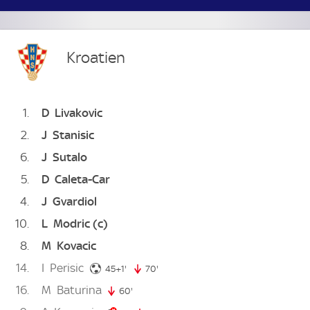
Kroatien
1
D
Livakovic
2
J
Stanisic
6
J
Sutalo
5
D
Caleta-Car
4
J
Gvardiol
10
L
Modric
(c)
8
M
Kovacic
14
I
Perisic
46. minute
45+1'
70'
70. minute
16
M
Baturina
60'
60. minute