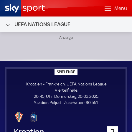
Menü
UEFA NATIONS LEAGUE
Kroatien - Frankreich; UEFA Nations League Viertelfinale
S
SPIELENDE
P
I
Kroatien - Frankreich. UEFA Nations League
E
L
Viertelfinale.
E
20:45, Uhr, Donnerstag, 20.03.2025.
N
D
Z
Stadion Poljud
Zuschauer:
30.551.
E
u
s
c
h
Kroatien
2