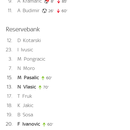
9
A
Kramaric
8. minute
8'
85'
85. minute
11
A
Budimir
26. minute
26'
60'
60. minute
Reservebank
12
D
Kotarski
23
I
Ivusic
3
M
Pongracic
7
N
Moro
15
M
Pasalic
60'
60. minute
13
N
Vlasic
70'
70. minute
17
T
Fruk
18
K
Jakic
19
B
Sosa
20
F
Ivanovic
60'
60. minute