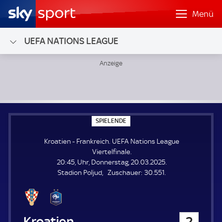
Menü
UEFA NATIONS LEAGUE
Kroatien - Frankreich; UEFA Nations League Viertelfinale
S
SPIELENDE
P
I
Kroatien - Frankreich. UEFA Nations League
E
L
Viertelfinale.
E
20:45, Uhr, Donnerstag, 20.03.2025.
N
D
Z
Stadion Poljud
Zuschauer:
30.551.
E
u
s
c
h
Kroatien
2