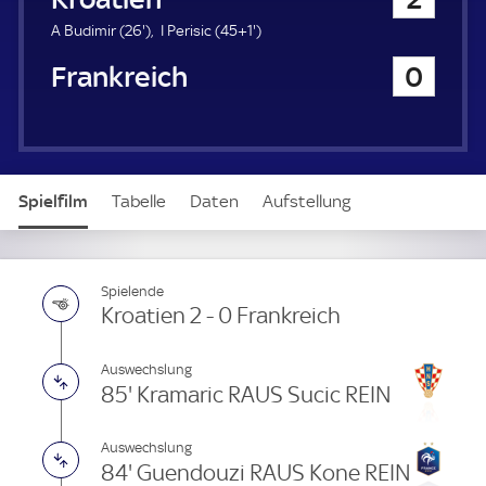
a
u
2
4
A Budimir (
26'
)
I Perisic (
45+1'
)
e
6
6
Frankreich
0
r
.
.
m
m
i
i
n
n
u
u
t
t
Spielfilm
Tabelle
Daten
Aufstellung
e
e
Live
Spielende
Kroatien 2 - 0 Frankreich
Auswechslung
85' Kramaric RAUS Sucic REIN
Auswechslung
84' Guendouzi RAUS Kone REIN