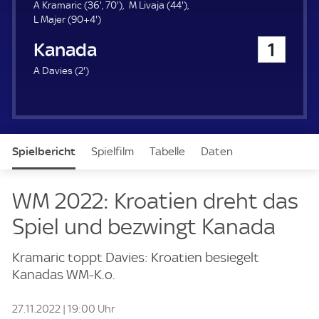
u
3
7
4
A Kramaric (
36'
,
70'
)
M Livaja (
44'
)
e
9
6
0
4
L Majer (
90+4'
)
r
4
.
.
.
Kanada
1
.
m
m
m
m
i
i
i
2
A Davies (
2'
)
i
n
n
n
.
n
u
u
u
m
u
t
t
t
i
t
e
e
e
n
e
u
Spielbericht
Spielfilm
Tabelle
Daten
t
e
Aufstellung
WM 2022: Kroatien dreht das
Spiel und bezwingt Kanada
Kramaric toppt Davies: Kroatien besiegelt
Kanadas WM-K.o.
27.11.2022 | 19:00 Uhr