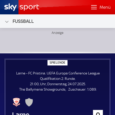
Menü
FUSSBALL
Larne - FC Pristina; UEFA Europa Conference League Qualif
S
SPIELENDE
P
I
Larne - FC Pristina. UEFA Europa Conference League
E
L
Qualifikation 2. Runde.
E
21:00, Uhr, Donnerstag, 24.07.2025.
N
D
Z
The Ballymena Showgrounds
Zuschauer:
1.089.
E
u
s
c
h
Larne
0