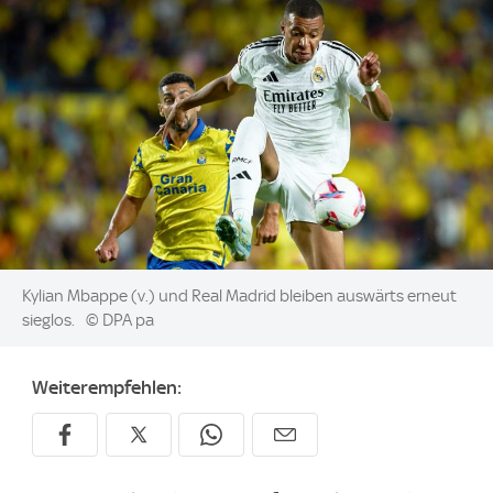
Image:
Kylian Mbappe (v.) und Real Madrid bleiben auswärts erneut
sieglos.
© DPA pa
Weiterempfehlen: