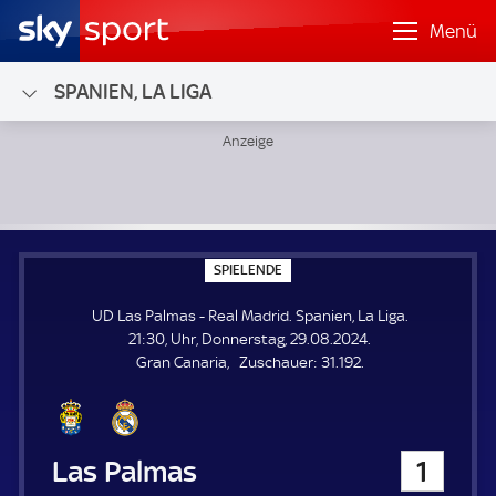
Menü
SPANIEN, LA LIGA
UD Las Palmas - Real Madrid; Spanien, La Liga
S
SPIELENDE
P
I
UD Las Palmas - Real Madrid. Spanien, La Liga.
E
L
21:30, Uhr, Donnerstag, 29.08.2024.
E
Z
Gran Canaria
Zuschauer:
31.192.
N
D
u
E
s
c
h
UD Las Palmas
1
a