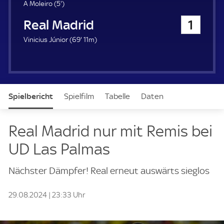
u
5
A Moleiro (
5'
)
e
.
Real Madrid
1
r
m
i
6
Vinicius Júnior (
69'
11m)
n
9
u
.
t
m
e
i
n
Spielbericht
Spielfilm
Tabelle
Daten
u
t
e
Aufstellung
Live
Real Madrid nur mit Remis bei
UD Las Palmas
Nächster Dämpfer! Real erneut auswärts sieglos
29.08.2024 | 23:33 Uhr