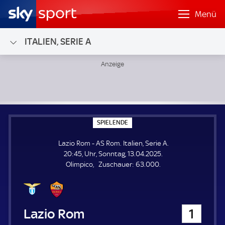
Menü
ITALIEN, SERIE A
Lazio Rom - AS Rom; Italien, Serie A
S
SPIELENDE
P
I
Lazio Rom - AS Rom. Italien, Serie A.
E
L
20:45, Uhr, Sonntag, 13.04.2025.
E
Z
Olimpico
Zuschauer:
63.000.
N
D
u
E
s
c
h
Lazio Rom
1
a