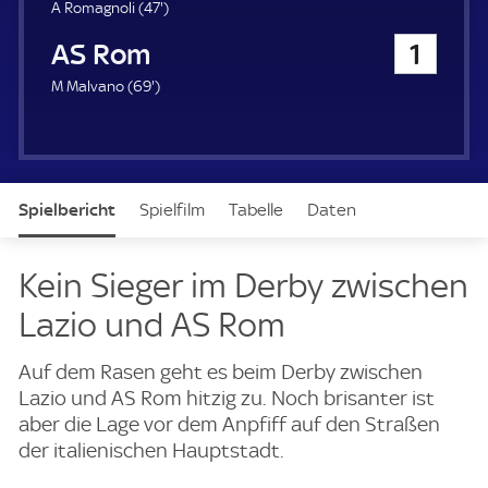
u
4
A Romagnoli (
47'
)
e
7
AS Rom
1
r
.
m
6
M Malvano (
69'
)
i
9
n
.
u
m
t
i
e
n
Spielbericht
Spielfilm
Tabelle
Daten
u
t
e
Aufstellung
Live
Kein Sieger im Derby zwischen
Lazio und AS Rom
Auf dem Rasen geht es beim Derby zwischen
Lazio und AS Rom hitzig zu. Noch brisanter ist
aber die Lage vor dem Anpfiff auf den Straßen
der italienischen Hauptstadt.