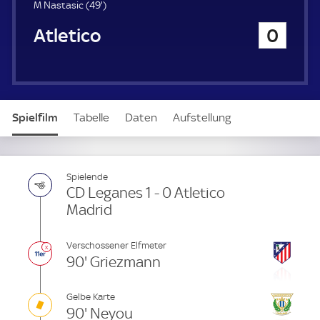
u
4
M Nastasic (
49'
)
e
9
Atletico Madrid
0
r
.
m
i
n
u
t
Spielfilm
Tabelle
Daten
Aufstellung
e
Live
Spielende
CD Leganes 1 - 0 Atletico
Madrid
Verschossener Elfmeter
90' Griezmann
Gelbe Karte
90' Neyou