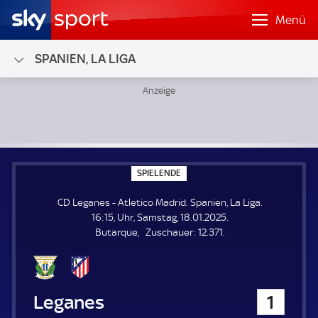
Menü
SPANIEN, LA LIGA
CD Leganes - Atletico Madrid; Spanien, La Liga
S
SPIELENDE
P
I
CD Leganes - Atletico Madrid. Spanien, La Liga.
E
L
16:15, Uhr, Samstag, 18.01.2025.
E
Z
Butarque
Zuschauer:
12.371.
N
D
u
E
s
c
h
CD Leganes
1
a