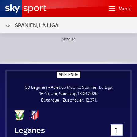
Menü
SPANIEN, LA LIGA
CD Leganes - Atletico Madrid; Spanien, La Liga
S
SPIELENDE
P
I
CD Leganes - Atletico Madrid. Spanien, La Liga.
E
L
16:15, Uhr, Samstag, 18.01.2025.
E
Z
Butarque
Zuschauer:
12.371.
N
D
u
E
s
c
h
CD Leganes
1
a