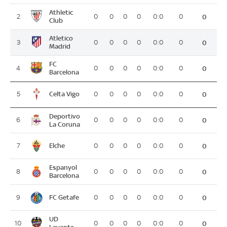
Athletic
2
0
0
0
0
0:0
0
0
Club
Atletico
3
0
0
0
0
0:0
0
0
Madrid
FC
4
0
0
0
0
0:0
0
0
Barcelona
Celta Vigo
5
0
0
0
0
0:0
0
0
Deportivo
6
0
0
0
0
0:0
0
0
La Coruna
Elche
7
0
0
0
0
0:0
0
0
Espanyol
8
0
0
0
0
0:0
0
0
Barcelona
FC Getafe
9
0
0
0
0
0:0
0
0
UD
10
0
0
0
0
0:0
0
0
Levante