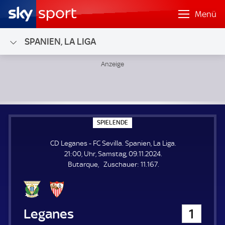
Menü
SPANIEN, LA LIGA
CD Leganes - FC Sevilla; Spanien, La Liga
S
SPIELENDE
P
I
CD Leganes - FC Sevilla. Spanien, La Liga.
E
L
21:00, Uhr, Samstag, 09.11.2024.
E
Z
Butarque
Zuschauer:
11.167.
N
D
u
E
s
c
h
CD Leganes
1
a