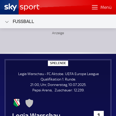
Menü
FUSSBALL
Legia Warschau - FC Aktobe; UEFA Europa League Qualifika
S
SPIELENDE
P
I
Legia Warschau - FC Aktobe. UEFA Europa League
E
L
Qualifikation 1. Runde.
E
21:00, Uhr, Donnerstag, 10.07.2025.
N
D
Z
Pepsi Arena
Zuschauer:
12.239.
E
u
s
c
h
Legia Warschau
1