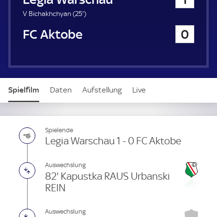
a
u
2
V Bichakhchyan (
25'
)
e
5
FC Aktobe
0
r
.
m
i
n
u
t
Spielfilm
Daten
Aufstellung
Live
e
Spielende
Legia Warschau 1 - 0 FC Aktobe
Auswechslung
82' Kapustka RAUS Urbanski
REIN
Auswechslung