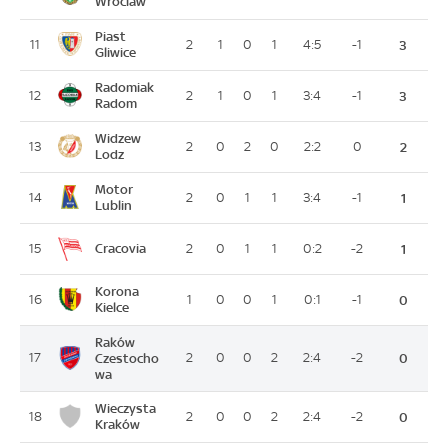
Wroclaw
Piast
11
2
1
0
1
4:5
-1
3
Gliwice
Radomiak
12
2
1
0
1
3:4
-1
3
Radom
Widzew
13
2
0
2
0
2:2
0
2
Lodz
Motor
14
2
0
1
1
3:4
-1
1
Lublin
Cracovia
15
2
0
1
1
0:2
-2
1
Korona
16
1
0
0
1
0:1
-1
0
Kielce
Raków
17
Czestocho
2
0
0
2
2:4
-2
0
wa
Wieczysta
18
2
0
0
2
2:4
-2
0
Kraków