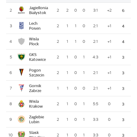
Jagiellonia
2
2
2
0
0
3:1
+2
6
Bialystok
Lech
3
2
1
1
0
2:1
+1
4
Posen
Wisla
4
2
1
1
0
2:1
+1
4
Plock
GKS
5
2
1
0
1
4:3
+1
3
Katowice
Pogon
6
2
1
0
1
2:1
+1
3
Szczecin
Gornik
7
1
1
0
0
2:1
+1
3
Zabrze
Wisla
8
2
1
0
1
5:5
0
3
Krakow
Zaglebie
9
2
1
0
1
3:3
0
3
Lubin
Slask
10
2
1
0
1
3:3
0
3