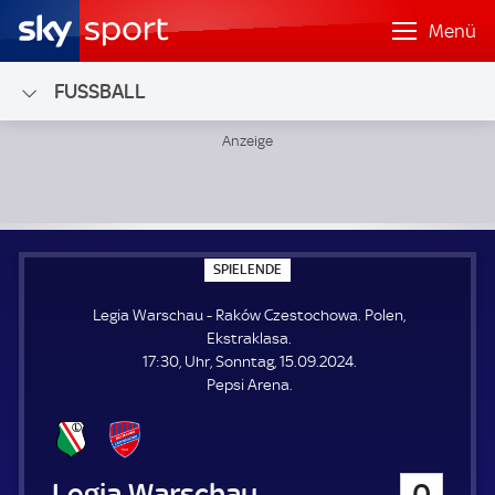
Menü
FUSSBALL
Legia Warschau - Raków Czestochowa; Polen, Ekstraklasa
S
SPIELENDE
P
I
Legia Warschau - Raków Czestochowa. Polen,
E
L
Ekstraklasa.
E
17:30, Uhr, Sonntag, 15.09.2024.
N
D
Pepsi Arena.
E
Legia Warschau
0