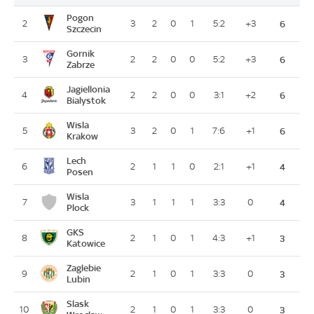
Pogon
2
3
2
0
1
5:2
+3
6
Szczecin
Gornik
3
2
2
0
0
5:2
+3
6
Zabrze
Jagiellonia
4
2
2
0
0
3:1
+2
6
Bialystok
Wisla
5
3
2
0
1
7:6
+1
6
Krakow
Lech
6
2
1
1
0
2:1
+1
4
Posen
Wisla
7
3
1
1
1
3:3
0
4
Plock
GKS
8
2
1
0
1
4:3
+1
3
Katowice
Zaglebie
9
2
1
0
1
3:3
0
3
Lubin
Slask
10
2
1
0
1
3:3
0
3