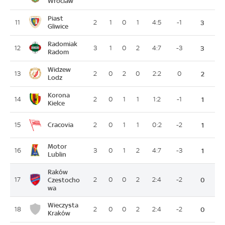
Wroclaw
Piast
11
2
1
0
1
4:5
-1
3
Gliwice
Radomiak
12
3
1
0
2
4:7
-3
3
Radom
Widzew
13
2
0
2
0
2:2
0
2
Lodz
Korona
14
2
0
1
1
1:2
-1
1
Kielce
Cracovia
15
2
0
1
1
0:2
-2
1
Motor
16
3
0
1
2
4:7
-3
1
Lublin
Raków
17
Czestocho
2
0
0
2
2:4
-2
0
wa
Wieczysta
18
2
0
0
2
2:4
-2
0
Kraków