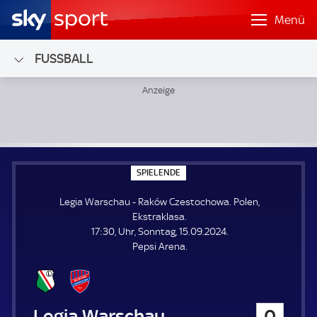
Menü
FUSSBALL
Legia Warschau - Raków Czestochowa; Polen, Ekstraklasa
S
SPIELENDE
P
I
Legia Warschau - Raków Czestochowa. Polen,
E
L
Ekstraklasa.
E
17:30, Uhr, Sonntag, 15.09.2024.
N
D
Pepsi Arena.
E
Legia Warschau
0