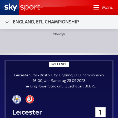
Menü
ENGLAND, EFL CHAMPIONSHIP
Leicester City - Bristol City; England, EFL Championship
S
SPIELENDE
P
I
Leicester City - Bristol City. England, EFL Championship.
E
L
16:00, Uhr, Samstag, 23.09.2023.
E
Z
The King Power Stadium
Zuschauer:
31.679.
N
D
u
E
s
c
h
Leicester City
1
a