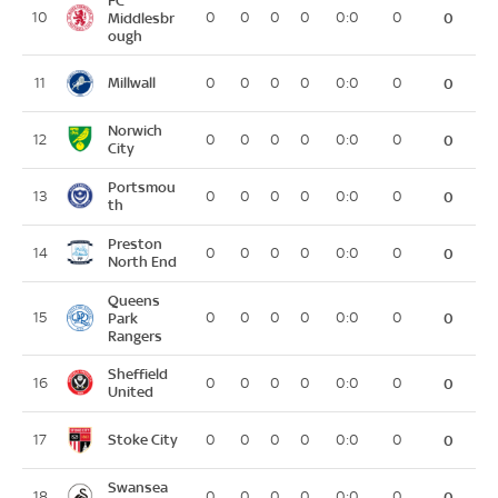
10
Middlesbr
0
0
0
0
0:0
0
0
ough
Millwall
11
0
0
0
0
0:0
0
0
Norwich
12
0
0
0
0
0:0
0
0
City
Portsmou
13
0
0
0
0
0:0
0
0
th
Preston
14
0
0
0
0
0:0
0
0
North End
Queens
15
Park
0
0
0
0
0:0
0
0
Rangers
Sheffield
16
0
0
0
0
0:0
0
0
United
Stoke City
17
0
0
0
0
0:0
0
0
Swansea
18
0
0
0
0
0:0
0
0