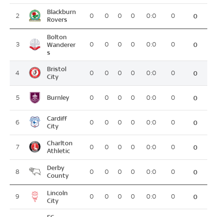
Blackburn
2
0
0
0
0
0:0
0
0
Rovers
Bolton
3
Wanderer
0
0
0
0
0:0
0
0
s
Bristol
4
0
0
0
0
0:0
0
0
City
Burnley
5
0
0
0
0
0:0
0
0
Cardiff
6
0
0
0
0
0:0
0
0
City
Charlton
7
0
0
0
0
0:0
0
0
Athletic
Derby
8
0
0
0
0
0:0
0
0
County
Lincoln
9
0
0
0
0
0:0
0
0
City
FC