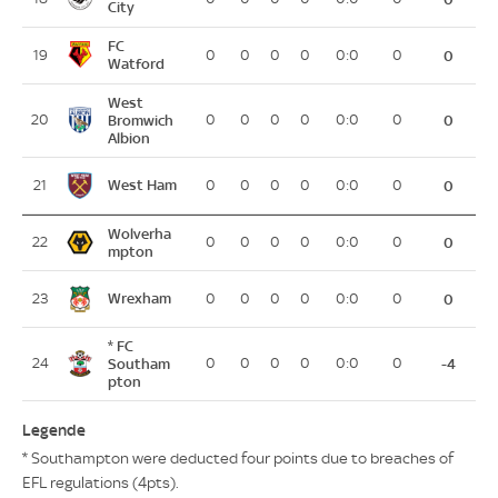
City
FC
19
0
0
0
0
0:0
0
0
Watford
West
20
Bromwich
0
0
0
0
0:0
0
0
Albion
West Ham
21
0
0
0
0
0:0
0
0
Wolverha
22
0
0
0
0
0:0
0
0
mpton
Wrexham
23
0
0
0
0
0:0
0
0
* FC
24
Southam
0
0
0
0
0:0
0
-4
pton
Legende
* Southampton were deducted four points due to breaches of
EFL regulations (4pts).