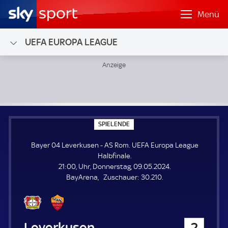
Menü
UEFA EUROPA LEAGUE
Bayer 04 Leverkusen - AS Rom; UEFA Europa League Halbf
S
SPIELENDE
P
I
Bayer 04 Leverkusen - AS Rom. UEFA Europa League
E
L
Halbfinale.
E
21:00, Uhr, Donnerstag, 09.05.2024.
N
D
Z
BayArena
Zuschauer:
30.210.
E
u
s
c
h
Bayer 04 Leverkusen
2