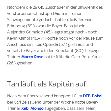
Nachdem die 29.615 Zuschauer in der BayArena des
verstorbenen Christoph Daum mit einer
Schweigeminute gedacht hatten, ließ Jeremie
Frimpong (39.) zwar die Bayer-Fans jubeln.
Alejandro Grimaldo (45.) legte sogar nach - doch
Kevin Kampl (45.+7) köpfte noch vor der Pause zum
Anschluss ein. Lois Openda (57.) glich aus und
versetzte Bayer auch den Knockout (80.). Leipzigs
Trainer
Marco Rose
hatte früh die Gelb-Rote Karte
(26.) gesehen.
Tah läuft als Kapitän auf
Nach dem überraschend knappen 1:0 im
DFB-Pokal
bei Carl Zeiss Jena unter der Woche hatte Bayer-
Trainer
Xabi Alonso
zugegeben, dass sein Team