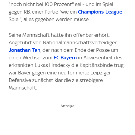
"noch nicht bei 100 Prozent" sei - und im Spiel
gegen RB, einer Partie "wie ein
Champions-League
-
Spiel", alles gegeben werden müsse.
Seine Mannschaft hatte ihn offenbar erhört.
Angeführt von Nationalmannschaftsverteidiger
Jonathan Tah
, der nach dem Ende der Posse um
einen Wechsel zum
FC Bayern
in Abwesenheit des
erkrankten Lukas Hradecky die Kapitänsbinde trug,
war Bayer gegen eine neu formierte Leipziger
Defensive zunächst klar die zielstrebigere
Mannschaft.