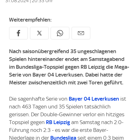
31.08.2024 | 20:33 Uhr
Weiterempfehlen:
Nach saisonübergreifend 35 ungeschlagenen
Spielen hintereinander endet am Samstagabend
im Bundesliga-Topspiel gegen RB Leipzig die Mega-
Serie von Bayer 04 Leverkusen. Dabei hatte der
Meister zwischenzeitlich mit zwei Toren geführt.
Die sagenhafte Serie von
Bayer 04 Leverkusen
ist
nach 463 Tagen und 35 Spielen tatsächlich
gerissen. Der Double-Gewinner verlor ein hitziges
Topspiel gegen
RB Leipzig
am Samstag nach 2:0-
Führung noch 2:3 - es war die erste Bayer-
Niederlage in der
Bundesliga
seit einem 0:3 beim