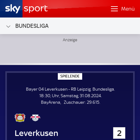
Menü
BUNDESLIGA
Bayer 04 Leverkusen - RB Leipzig; Bundesliga
S
SPIELENDE
P
I
Bayer 04 Leverkusen - RB Leipzig. Bundesliga.
E
L
18:30, Uhr, Samstag, 31.08.2024.
E
Z
BayArena
Zuschauer:
29.615.
N
D
u
E
s
c
h
Bayer 04 Leverkusen
2
a